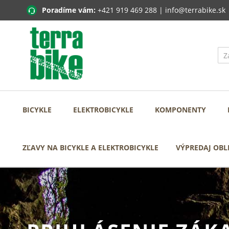
Poradíme vám:
+421 919 469 288
|
info@terrabike.sk
BICYKLE
ELEKTROBICYKLE
KOMPONENTY
ZĽAVY NA BICYKLE A ELEKTROBICYKLE
VÝPREDAJ OBL