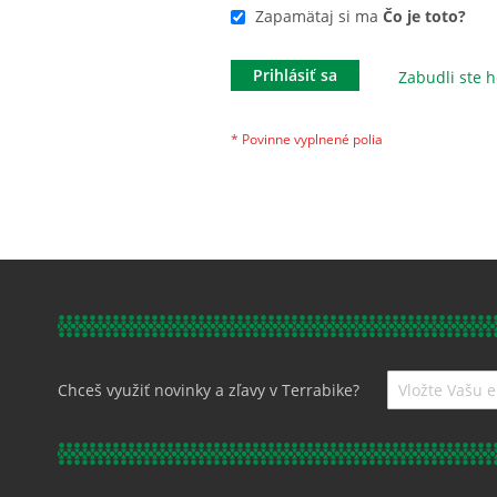
Zapamätaj si ma
Čo je toto?
Prihlásiť sa
Zabudli ste h
Prihláste
Chceš využiť novinky a zľavy v Terrabike?
sa
k
odberu
noviniek: