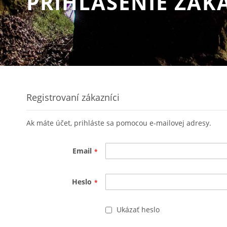
PRIHLÁSENIE ZÁK
Registrovaní zákazníci
Ak máte účet, prihláste sa pomocou e-mailovej adresy.
Email
Heslo
Ukázať heslo