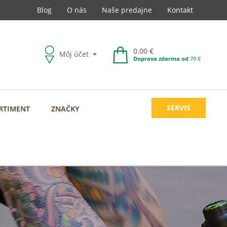
Blog
O nás
Naše predajne
Kontakt
0.00 €
Môj účet
Doprava zdarma od
79 €
SERVIS
RTIMENT
ZNAČKY