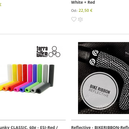
White + Red
€
22,50 €
Od:
dať
Pridať
Pridať
amu
rovnania
do
do
zoznamu
porovnania
prianí
unky CLASSIC, 60g - ESI-Red /
Reflective - BIKERIBBON-Refl