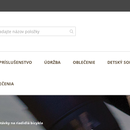
PRÍSLUŠENSTVO
ÚDRŽBA
OBLEČENIE
DETSKÝ SO
EČENIA
távky na riadidlá bicykla