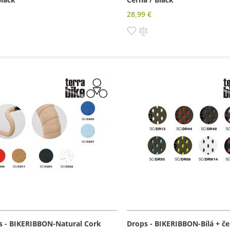
28,99 €
dať
Pridať
Pridať
do
do
amu
rovnania
zoznamu
porovnania
prianí
s - BIKERIBBON-Natural Cork
Drops - BIKERIBBON-Bílá + če