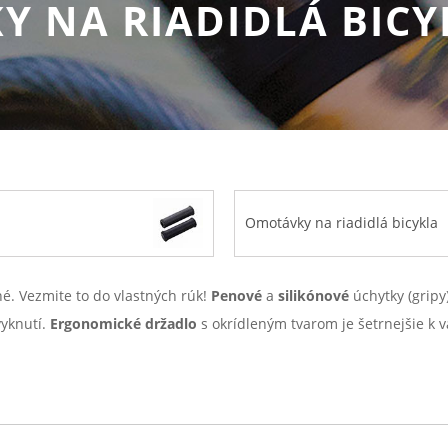
Y NA RIADIDLÁ BICY
Omotávky na riadidlá bicykla
é. Vezmite to do vlastných rúk!
Penové
a
silikónové
úchytky (gripy
vyknutí.
Ergonomické
držadlo
s okrídleným tvarom je šetrnejšie k