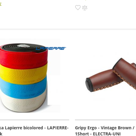
€
Pridať
Pridať
dať
do
do
zoznamu
porovnania
amu
rovnania
prianí
 Lapierre bicolored - LAPIERRE-
Gripy Ergo - Vintage Brown / 
ck
1Short - ELECTRA-UNI