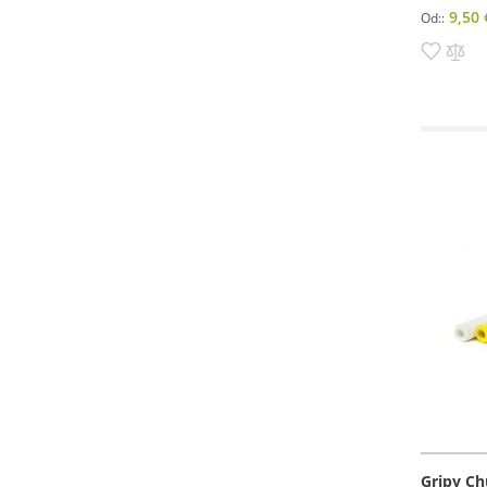
9,50 
Od:
Pridať
Pri
do
do
zozn
po
prianí
Gripy Ch