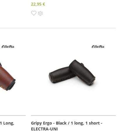
22,95 €
Pridať
Pridať
do
do
zoznamu
porovnania
prianí
1 Long,
Gripy Ergo - Black / 1 long, 1 short -
ELECTRA-UNI