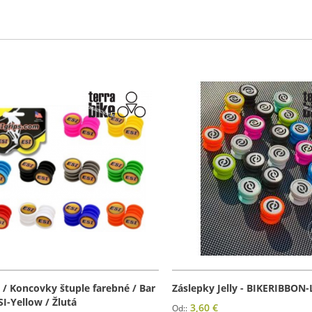
 / Koncovky štuple farebné / Bar
Záslepky Jelly - BIKERIBBON-
SI-Yellow / Žlutá
3,60 €
Od: