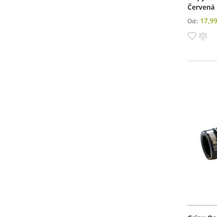
Červená
17,99
Od:
Pridať
Pri
do
do
zozn
po
prianí