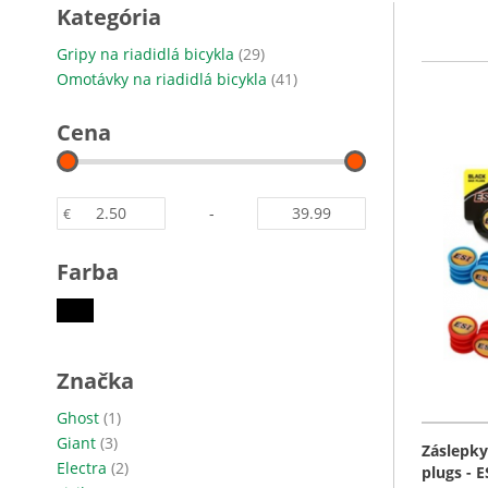
Kategória
položky
Gripy na riadidlá bicykla
29
položky
Omotávky na riadidlá bicykla
41
Cena
-
€
Farba
Značka
položka
Ghost
1
položky
Giant
3
Záslepky
položky
Electra
2
plugs - E