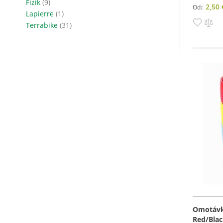
položky
Fizik
9
2,50 
Od:
položka
Lapierre
1
Pridať
Pri
položky
Terrabike
31
do
do
zozn
po
prianí
Omotávka
Red/Bla