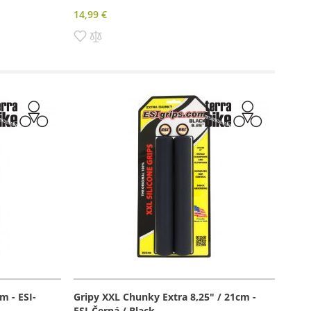
14,99 €
Pridať
Pridať
do
do
zoznamu
porovnania
prianí
m - ESI-
Gripy XXL Chunky Extra 8,25" / 21cm -
ESI-Černá / Black