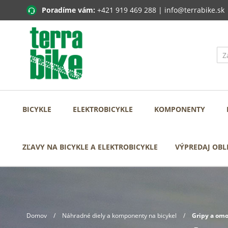
Poradíme vám:
+421 919 469 288
|
info@terrabike.sk
BICYKLE
ELEKTROBICYKLE
KOMPONENTY
ZĽAVY NA BICYKLE A ELEKTROBICYKLE
VÝPREDAJ OBL
Domov
Náhradné diely a komponenty na bicykel
Gripy a omo