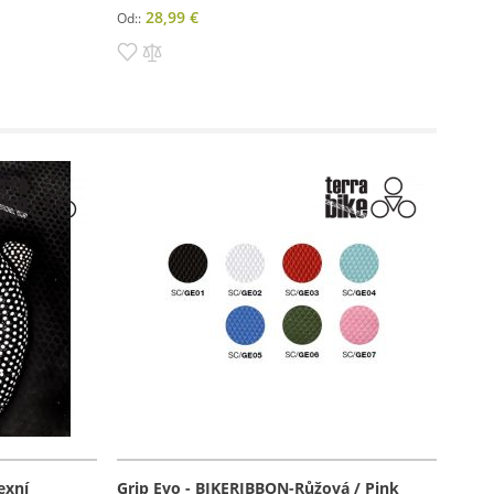
28,99 €
Od:
Pridať
Pridať
do
do
zoznamu
porovnania
prianí
exní
Grip Evo - BIKERIBBON-Růžová / Pink