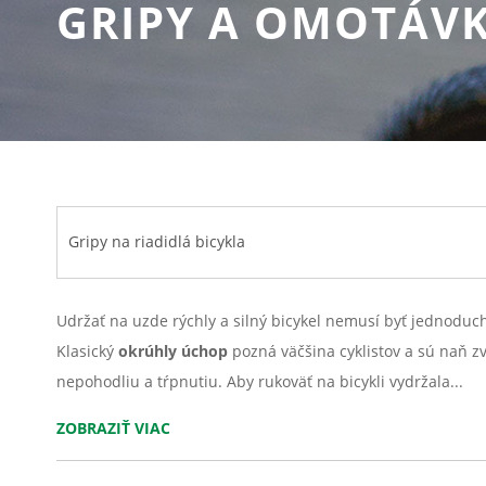
GRIPY A OMOTÁVK
Gripy na riadidlá bicykla
Udržať na uzde rýchly a silný bicykel nemusí byť jednoduch
Klasický
okrúhly úchop
pozná väčšina cyklistov a sú naň z
nepohodliu a tŕpnutiu. Aby rukoväť na bicykli vydržala...
ZOBRAZIŤ VIAC