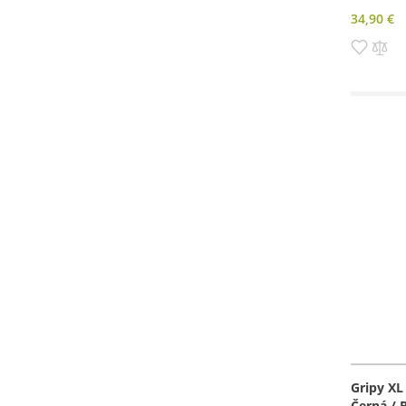
34,90 €
Pridať
Pri
do
do
zozn
po
prianí
Gripy XL
Černá / 