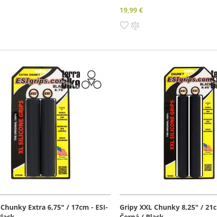
19,99 €
dať
Pridať
Pridať
do
do
amu
rovnania
zoznamu
porovnania
prianí
 Chunky Extra 6,75" / 17cm - ESI-
Gripy XXL Chunky 8,25" / 21c
Black
Černá / Black