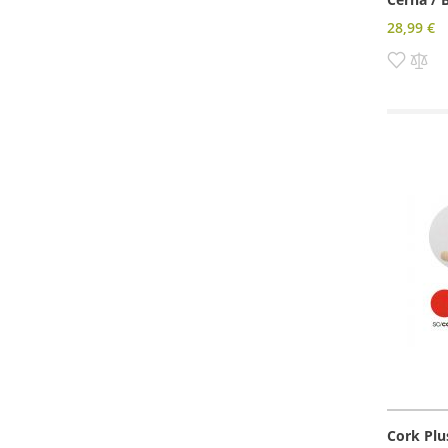
28,99 €
Pridať
Pri
do
do
zozn
po
prianí
Cork Plu