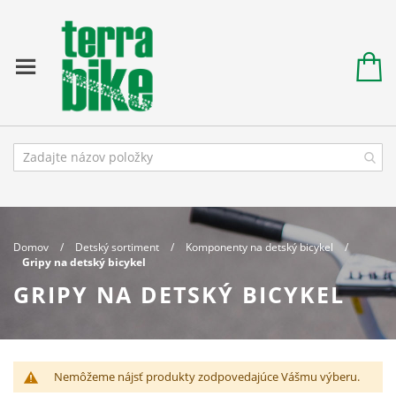
Domov
Detský sortiment
Komponenty na detský bicykel
Gripy na detský bicykel
GRIPY NA DETSKÝ BICYKEL
Nemôžeme nájsť produkty zodpovedajúce Vášmu výberu.