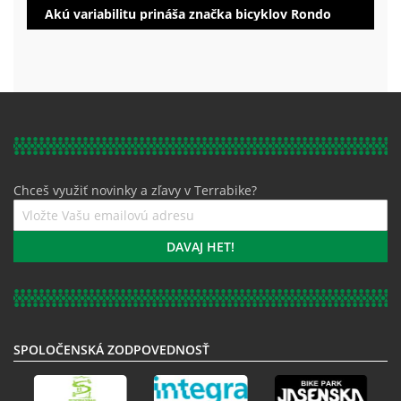
Akú variabilitu prináša značka bicyklov Rondo
Chceš využiť novinky a zľavy v Terrabike?
Prihláste
sa
k
DAVAJ HET!
odberu
noviniek:
SPOLOČENSKÁ ZODPOVEDNOSŤ