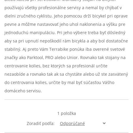
používajú všetky profesionálne servisy a nemal by chýbať v
dielni zručného cyklistu. Jeho pomocou drží bicykel pri oprave
pevne a môžme nastavovať jeho uhol naklonenia a výšku pre
jednoduchú manipuláciu. Pri jeho výbere treba byť dôsledný
aby sa pri upnutí nepoškodil rám bicykla a aby bol dostatočne
stabilný. Aj preto Vám Terrabike ponúka iba overené svetové
značky ako Parktool, PRO alebo Unior. Rovnako tak stojany na
centrovanie kolies, bez ktorých sa profesionál určite
nezaobíde a rovnako tak ak sa chystáte alebo už ste zasvätený
do centrovania kolies, určite by mal byť súčasťou Vášho
domáceho servisu.
1
položka
Zoradiť podľa