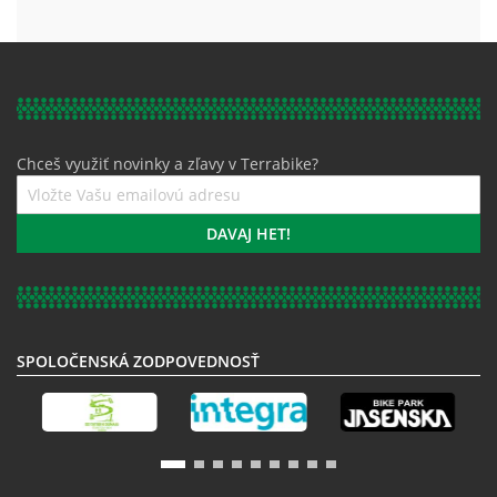
Chceš využiť novinky a zľavy v Terrabike?
Prihláste
sa
k
DAVAJ HET!
odberu
noviniek:
SPOLOČENSKÁ ZODPOVEDNOSŤ