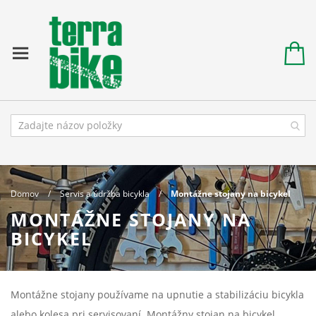
Domov
Servis a údržba bicykla
Montážne stojany na bicykel
MONTÁŽNE STOJANY NA
BICYKEL
Montážne stojany používame na upnutie a stabilizáciu bicykla
alebo kolesa pri servisovaní. Montážny stojan na bicykel