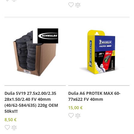
Pridať do zoznamu prianí
Pridať do porovnania
Duša SV19 27.5x2.00/2.35
Duša A6 PROTEK MAX 60-
28x1.50/2.40 FV 40mm
77x622 FV 40mm
(40/62-584/635) 220g OEM
15,00 €
50ks!!!
Pridať do zoznamu prianí
Pridať do porovnania
8,50 €
Pridať do zoznamu prianí
Pridať do porovnania