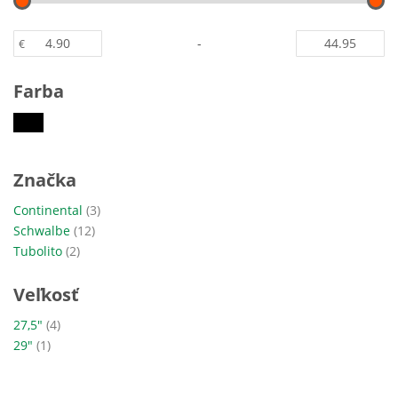
-
€
Farba
Značka
položky
Continental
3
položky
Schwalbe
12
položky
Tubolito
2
Veľkosť
položky
27,5"
4
položka
29"
1