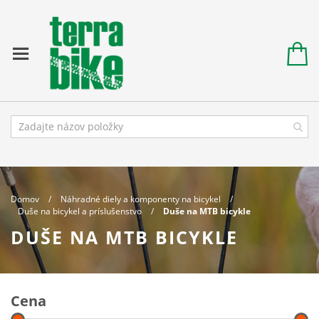
Domov
Náhradné diely a komponenty na bicykel
Duše na bicykel a príslušenstvo
Duše na MTB bicykle
DUŠE NA MTB BICYKLE
Cena