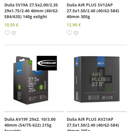
Duša SV19A 27.5x2.00/2.35
Duša AIR PLUS SV12AP
29x1.75/2.40 40mm (40/62-
27.5x1.50/2.40 (40/62-584)
584/635) 140g exlight
40mm 305g
10,50 €
12,90 €
Pridať do zoznamu prianí
Pridať do porovnania
Pridať do zoznamu prianí
Pridať do porovnania
Duša AV19F 29x2. 10/3.00
Duša AIR PLUS AV21AP
40mm (54/75-622) 215g
27.5x1.50/2.40 (40/62-584)
Freeride
40mm 305g