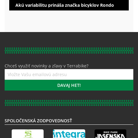
Akú variabilitu prináša značka bicyklov Rondo
Chceš využiť novinky a zľavy v Terrabike?
Prihláste
sa
k
DAVAJ HET!
odberu
noviniek:
SPOLOČENSKÁ ZODPOVEDNOSŤ