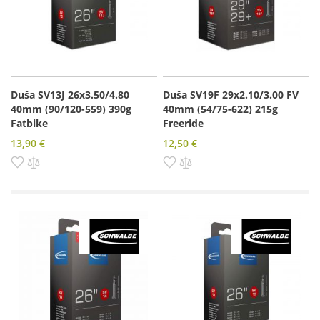
Duša SV13J 26x3.50/4.80
Duša SV19F 29x2.10/3.00 FV
40mm (90/120-559) 390g
40mm (54/75-622) 215g
Fatbike
Freeride
13,90 €
12,50 €
Pridať do zoznamu prianí
Pridať do porovnania
Pridať do zoznamu prianí
Pridať do porovnania