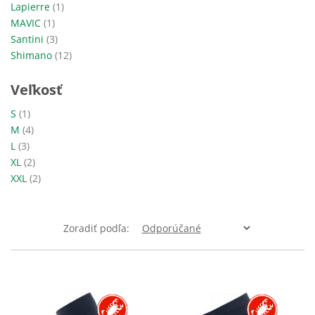
položka
Lapierre
1
položka
MAVIC
1
položky
Santini
3
položky
Shimano
12
Veľkosť
položka
S
1
položky
M
4
položky
L
3
položky
XL
2
položky
XXL
2
Zoradiť podľa