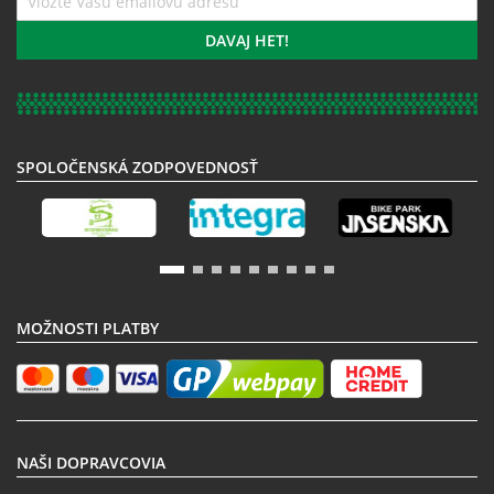
sa
k
DAVAJ HET!
odberu
noviniek:
SPOLOČENSKÁ ZODPOVEDNOSŤ
MOŽNOSTI PLATBY
NAŠI DOPRAVCOVIA