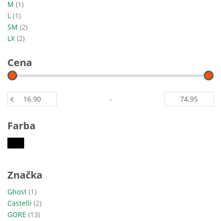
položka
M
1
položka
L
1
položky
SM
2
položky
LX
2
Cena
-
€
Farba
Značka
položka
Ghost
1
položky
Castelli
2
položky
GORE
13