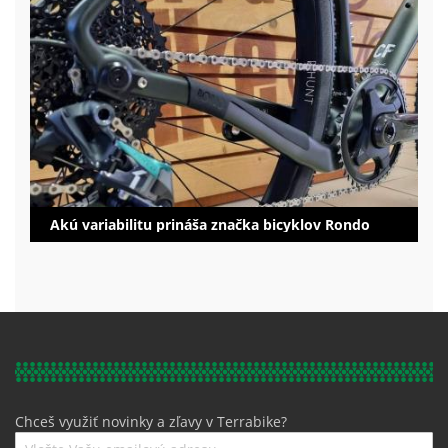
Akú variabilitu prináša značka bicyklov Rondo
Chceš využiť novinky a zľavy v Terrabike?
Prihláste