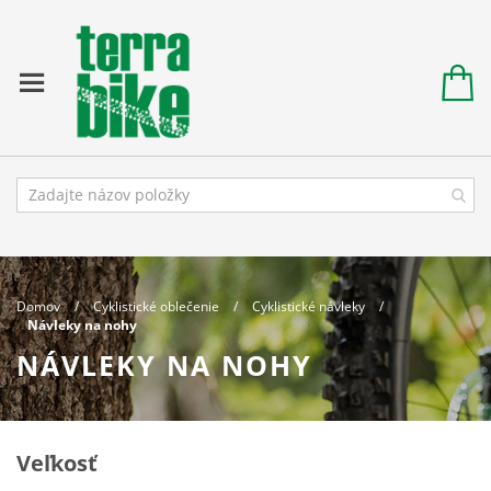
Domov
Cyklistické oblečenie
Cyklistické návleky
Návleky na nohy
NÁVLEKY NA NOHY
Veľkosť