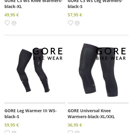
GORE C3 WS Knee Warmers-
GORE C3 WS Leg Warmers-
black-XL
black-S
49,95 €
57,95 €
Pridať do zoznamu prianí
Pridať do porovnania
Pridať do zoznamu prianí
Pridať do porovnania
GORE Leg Warmer III WS-
GORE Universal Knee
black-S
Warmers-black-XL/XXL
59,95 €
36,95 €
Pridať do zoznamu prianí
Pridať do porovnania
Pridať do zoznamu prianí
Pridať do porovnania