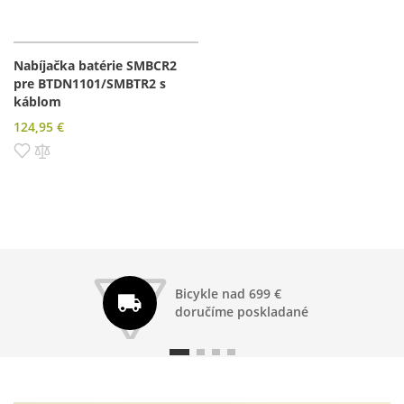
Nabíjačka batérie SMBCR2
pre BTDN1101/SMBTR2 s
káblom
124,95 €
Pridať do zoznamu prianí
Pridať do porovnania
Bicykle nad 699 €
doručíme poskladané