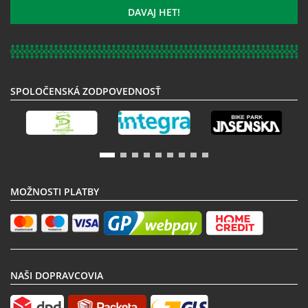
k
DAVAJ HET!
odberu
noviniek:
SPOLOČENSKÁ ZODPOVEDNOSŤ
MOŽNOSTI PLATBY
NAŠI DOPRAVCOVIA