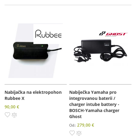
Nabíjačka na elektropohon
Nabíječka Yamaha pro
Rubbee X
integrovanou baterii /
charger intube battery -
90,00 €
BOSCH-Yamaha charger
Pridať do zoznamu prianí
Pridať do porovnania
Ghost
279,00 €
Od:
Pridať do zoznamu prianí
Pridať do porovnania