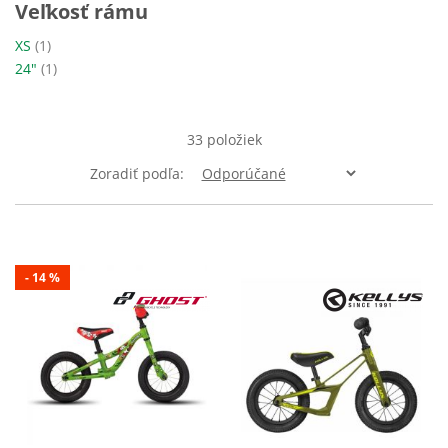
Veľkosť rámu
položka
XS
1
položka
24"
1
33
položiek
Zoradiť podľa
- 14 %