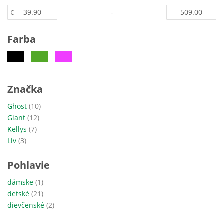
-
€
Farba
Značka
položky
Ghost
10
položky
Giant
12
položky
Kellys
7
položky
Liv
3
Pohlavie
položka
dámske
1
položky
detské
21
položky
dievčenské
2