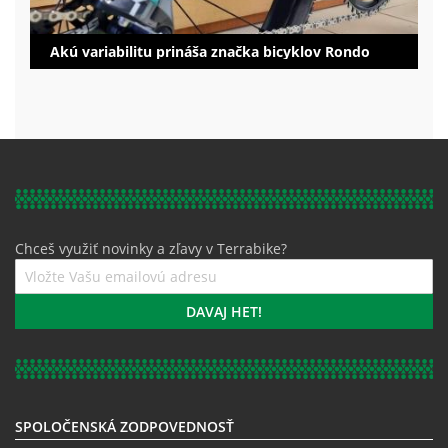
Akú variabilitu prináša značka bicyklov Rondo
Chceš využiť novinky a zľavy v Terrabike?
Prihláste
sa
k
DAVAJ HET!
odberu
noviniek:
SPOLOČENSKÁ ZODPOVEDNOSŤ