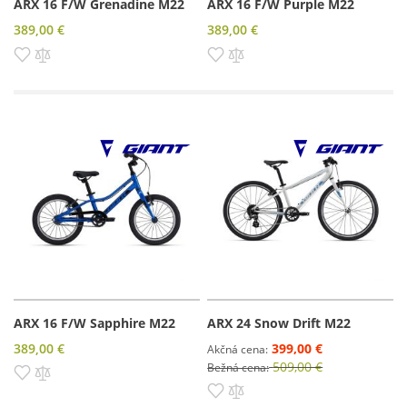
ARX 16 F/W Grenadine M22
ARX 16 F/W Purple M22
389,00 €
389,00 €
Pridať do zoznamu prianí
Pridať do porovnania
Pridať do zoznamu prianí
Pridať do porovnania
ARX 16 F/W Sapphire M22
ARX 24 Snow Drift M22
389,00 €
399,00 €
Akčná cena
509,00 €
Bežná cena
Pridať do zoznamu prianí
Pridať do porovnania
Pridať do zoznamu prianí
Pridať do porovnania