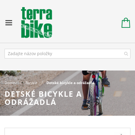
Domov
Bicykle
Detské bicykle a odrážadlá
DETSKÉ BICYKLE A
ODRÁŽADLÁ