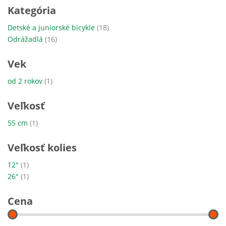
Kategória
položky
Detské a juniorské bicykle
18
položky
Odrážadlá
16
Vek
položka
od 2 rokov
1
Veľkosť
položka
55 cm
1
Veľkosť kolies
položka
12"
1
položka
26"
1
Cena