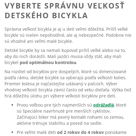
VYBERTE SPRÁVNU VEĽKOSŤ
DETSKÉHO BICYKLA
Správna veľkosť bicykla je aj u detí veľmi dôležitá. Príliš veľké
bicykle sú nielen nepohodlné, ale aj nebezpečné. Podobne nie
sú vhodné ani veľmi malé bicykle.
Detské bicykle by sa nemali kupovať príliš veľké alebo na to,
aby do nich dorástli. Malí jazdci musia vždy stáť, aby mali
bicykel
pod optimálnou kontrolou
.
Na rozdiel od bicyklov pre dospelých, ktoré sú dimenzované
podľa rámu, detské bicykle sa vyberajú podľa veľkosti kolies.
Priemer kolesa je najčastejšie udávaný v palcoch. Výber
vhodnej veľkosti bicykla závisí často od veku dieťaťa. Výška tiež
hrá dôležitú úlohu pri výbere veľkosti bicyklov pre deti.
Prvou voľbou pre tých najmenších sú
odrážadlá
, ktoré
sú špeciálne navrhnuté pre menších cyklistov.
Začínajúci biker má pevný kontakt nohami so zemou,
aktívne trénuje stabilitu a posed na sedle.
Pre veľmi malé deti
od 2 rokov do 4 rokov
ponúkame