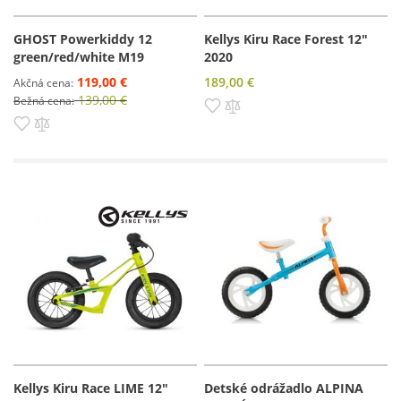
GHOST Powerkiddy 12
Kellys Kiru Race Forest 12"
green/red/white M19
2020
119,00 €
189,00 €
Akčná cena
139,00 €
Bežná cena
Pridať do zoznamu prianí
Pridať do porovnania
Pridať do zoznamu prianí
Pridať do porovnania
Kellys Kiru Race LIME 12"
Detské odrážadlo ALPINA