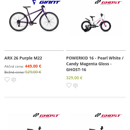
ARX 26 Purple M22
POWERKID 16 - Pearl White /
Candy Magenta Gloss -
449,00 €
Akčná cena
GHOST-16
529,00 €
Bežná cena
329,00 €
Pridať do zoznamu prianí
Pridať do porovnania
Pridať do zoznamu prianí
Pridať do porovnania