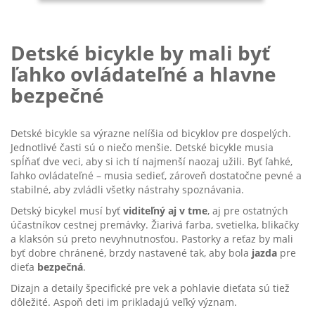
Detské bicykle by mali byť
ľahko ovládateľné a hlavne
bezpečné
Detské bicykle sa výrazne nelíšia od bicyklov pre dospelých.
Jednotlivé časti sú o niečo menšie. Detské bicykle musia
spĺňať dve veci, aby si ich tí najmenší naozaj užili. Byť ľahké,
ľahko ovládateľné – musia sedieť, zároveň dostatočne pevné a
stabilné, aby zvládli všetky nástrahy spoznávania.
Detský bicykel musí byť
viditeľný aj v tme
, aj pre ostatných
účastníkov cestnej premávky. Žiarivá farba, svetielka, blikačky
a klaksón sú preto nevyhnutnosťou. Pastorky a reťaz by mali
byť dobre chránené, brzdy nastavené tak, aby bola
jazda
pre
dieťa
bezpečná
.
Dizajn a detaily špecifické pre vek a pohlavie dieťata sú tiež
dôležité. Aspoň deti im prikladajú veľký význam.