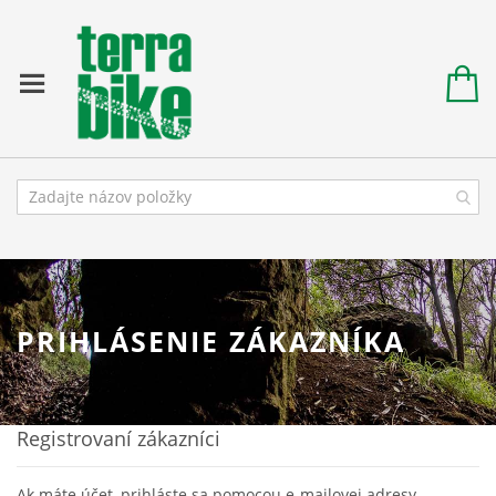
PRIHLÁSENIE ZÁKAZNÍKA
Registrovaní zákazníci
Ak máte účet, prihláste sa pomocou e-mailovej adresy.