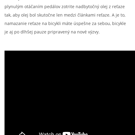
plynulým otáčaním pedálov zotrite nadbytočný olej z reťaze
tak, aby olej bol skutočne len medzi článkami reťaze. A je to,
namazanie reťaze na bicykli máte úspešne za sebou, bicykle
je aj po dlhšej pauze pripravený na nové výzvy.