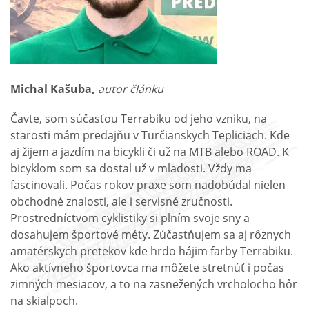
Michal Kašuba,
autor článku
Čavte, som súčasťou Terrabiku od jeho vzniku, na
starosti mám predajňu v Turčianskych Tepliciach. Kde
aj žijem a jazdím na bicykli či už na MTB alebo ROAD. K
bicyklom som sa dostal už v mladosti. Vždy ma
fascinovali. Počas rokov praxe som nadobúdal nielen
obchodné znalosti, ale i servisné zručnosti.
Prostredníctvom cyklistiky si plním svoje sny a
dosahujem športové méty. Zúčastňujem sa aj rôznych
amatérskych pretekov kde hrdo hájim farby Terrabiku.
Ako aktívneho športovca ma môžete stretnúť i počas
zimných mesiacov, a to na zasnežených vrcholocho hôr
na skialpoch.