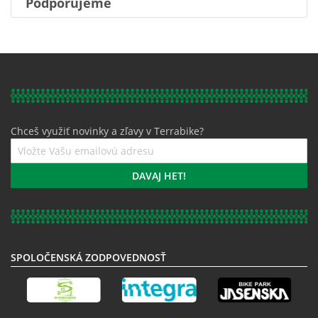
Podporujeme
Chceš využiť novinky a zľavy v Terrabike?
Prihláste
sa
k
DAVAJ HET!
odberu
noviniek:
SPOLOČENSKÁ ZODPOVEDNOSŤ