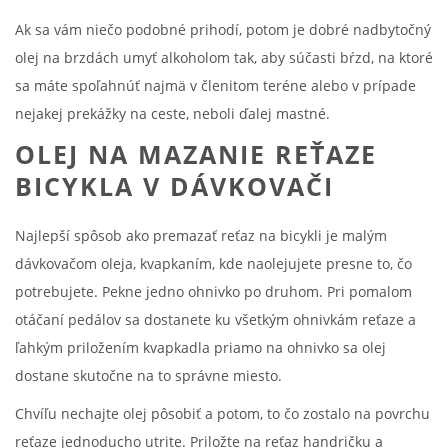
Ak sa vám niečo podobné prihodí, potom je dobré nadbytočný
olej na brzdách umyť alkoholom tak, aby súčasti bŕzd, na ktoré
sa máte spoľahnúť najmä v členitom teréne alebo v prípade
nejakej prekážky na ceste, neboli ďalej mastné.
OLEJ NA MAZANIE REŤAZE
BICYKLA V DÁVKOVAČI
Najlepší spôsob ako premazať reťaz na bicykli je malým
dávkovačom oleja, kvapkaním, kde naolejujete presne to, čo
potrebujete. Pekne jedno ohnivko po druhom. Pri pomalom
otáčaní pedálov sa dostanete ku všetkým ohnivkám reťaze a
ľahkým priložením kvapkadla priamo na ohnivko sa olej
dostane skutočne na to správne miesto.
Chvíľu nechajte olej pôsobiť a potom, to čo zostalo na povrchu
reťaze jednoducho utrite. Priložte na reťaz handričku a