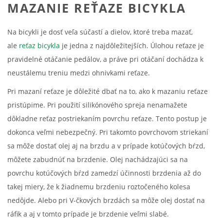
MAZANIE REŤAZE BICYKLA
Na bicykli je dosť veľa súčastí a dielov, ktoré treba mazať,
ale
reťaz bicykla
je jedna z najdôležitejších. Úlohou reťaze je
pravidelné otáčanie pedálov, a práve pri otáčaní dochádza k
neustálemu treniu medzi ohnivkami reťaze.
Pri mazaní reťaze je dôležité dbať na to, ako k mazaniu reťaze
pristúpime. Pri použití silikónového spreja nenamažete
dôkladne reťaz postriekaním povrchu reťaze. Tento postup je
dokonca veľmi nebezpečný. Pri takomto povrchovom striekaní
sa môže dostať olej aj na brzdu a v prípade kotúčových bŕzd,
môžete zabudnúť na brzdenie. Olej nachádzajúci sa na
povrchu kotúčových bŕzd zamedzí účinnosti brzdenia až do
takej miery, že k žiadnemu brzdeniu roztočeného kolesa
nedôjde. Alebo pri V-čkových brzdách sa môže olej dostať na
ráfik a aj v tomto prípade je brzdenie veľmi slabé.