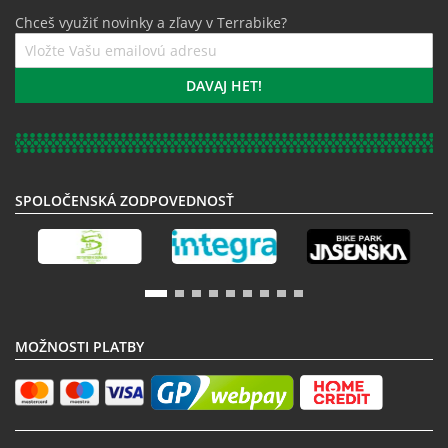
Chceš využiť novinky a zľavy v Terrabike?
Prihláste
sa
k
DAVAJ HET!
odberu
noviniek:
SPOLOČENSKÁ ZODPOVEDNOSŤ
MOŽNOSTI PLATBY