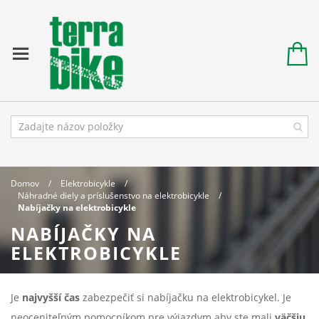
Domov
Elektrobicykle
Náhradné diely a príslušenstvo na elektrobicykle
Nabíjačky na elektrobicykle
NABÍJAČKY NA
ELEKTROBICYKLE
Je
najvyšší čas
zabezpečiť si nabíjačku na elektrobicykel. Je
neoceniteľným pomocníkom pre výjazdym aby ste mali
väčšiu