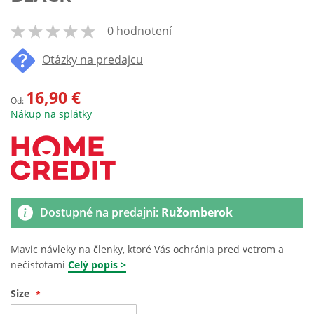
0 hodnotení
100
% of
Otázky na predajcu
16,90 €
Od:
Nákup na splátky
Dostupné na predajni:
Ružomberok
Mavic návleky na členky, ktoré Vás ochránia pred vetrom a
nečistotami
Celý popis >
Size