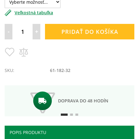
Veľkostná tabuľka
-
+
PRIDAŤ DO KOŠÍKA
Pridať
Pridať
do
do
zoznamu
porovnania
prianí
SKU:
61-182-32
DOPRAVA DO 48 HODÍN
POPIS PRODUKTU