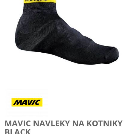
Preskočiť
na
začiatok
galérie
obrázkov
MAVIC NAVLEKY NA KOTNIKY
BLACK