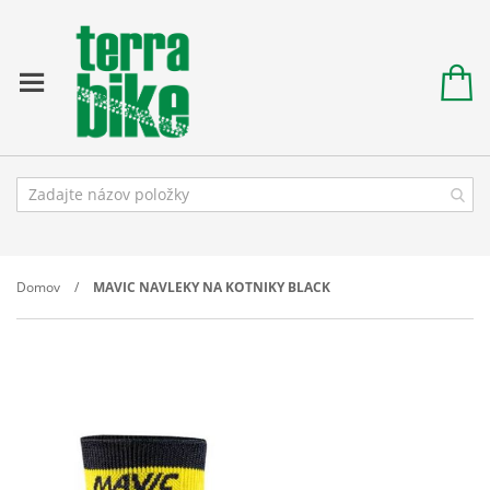
Domov
MAVIC NAVLEKY NA KOTNIKY BLACK
Prejdite
na
koniec
galérie
obrázkov