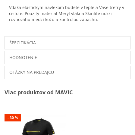
Vďaka
elastickým
návlekom
budete
v teple
a Vaše
tretry
v
čistote
.
Použitý materiál
Meryl
vlákna
Skinlife
udrží
rovnováhu
medzi
kožu a
kontrolou
zápachu
.
ŠPECIFIKÁCIA
HODNOTENIE
OTÁZKY NA PREDAJCU
Viac produktov od MAVIC
- 30 %