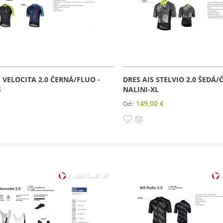
S VELOCITA 2.0 ČERNÁ/FLUO -
DRES AIS STELVIO 2.0 ŠEDÁ/
S
NALINI-XL
149,00 €
Od:
dať
Pridať
Pridať
do
do
amu
rovnania
zoznamu
porovnania
prianí