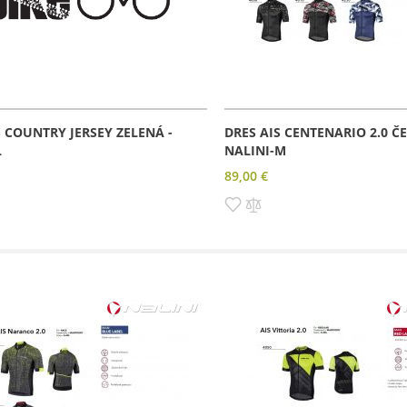
S COUNTRY JERSEY ZELENÁ -
DRES AIS CENTENARIO 2.0 ČE
L
NALINI-M
89,00 €
dať
Pridať
Pridať
do
do
amu
rovnania
zoznamu
porovnania
prianí