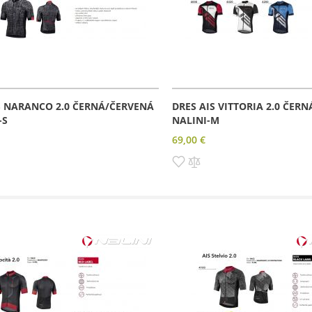
S NARANCO 2.0 ČERNÁ/ČERVENÁ
DRES AIS VITTORIA 2.0 ČERN
-S
NALINI-M
69,00 €
dať
Pridať
Pridať
do
do
amu
rovnania
zoznamu
porovnania
prianí