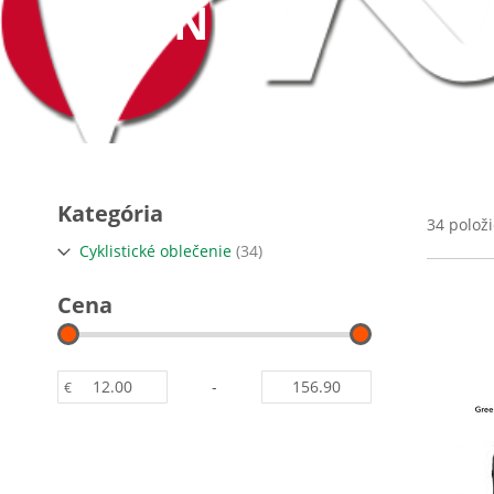
NALINI
Kategória
34
položi
položky
Cyklistické oblečenie
34
Cena
-
€