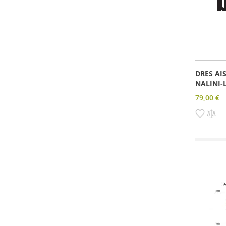
DRES AI
NALINI-
79,00 €
Pridať
Pri
do
do
zozn
po
prianí