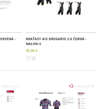
ČERVENÁ -
KRAŤASY AIS GREGARIO 2.0 ČERNÁ -
NALINI-S
95,00 €
Pridať
Pridať
do
do
zoznamu
porovnania
prianí