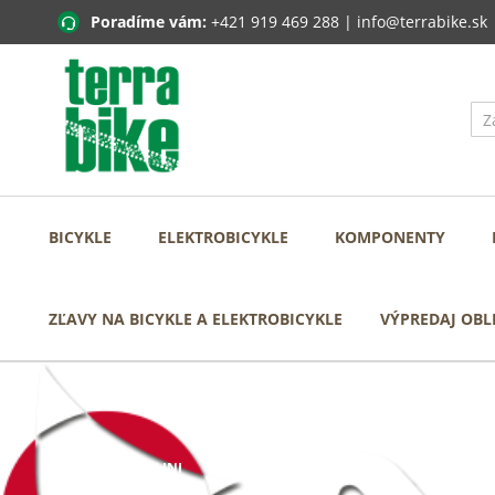
Poradíme vám:
+421 919 469 288
|
info@terrabike.sk
BICYKLE
ELEKTROBICYKLE
KOMPONENTY
ZĽAVY NA BICYKLE A ELEKTROBICYKLE
VÝPREDAJ OBL
Domov
NALINI