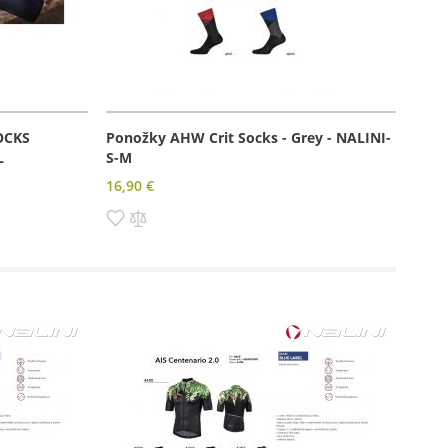
OCKS
Ponožky AHW Crit Socks - Grey - NALINI-
L
S-M
16,90 €
Pridať
Pridať
do
do
zoznamu
porovnania
prianí