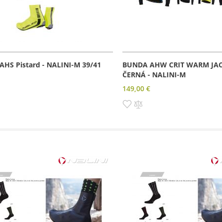
AHS Pistard - NALINI-M 39/41
BUNDA AHW CRIT WARM JAC
ČERNÁ - NALINI-M
149,00 €
dať
Pridať
Pridať
amu
rovnania
do
do
zoznamu
porovnania
prianí