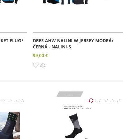
KET FLUO/
DRES AHW NALINI W JERSEY MODRÁ/
ČERNÁ - NALINI-S
99,00 €
Pridať
Pridať
do
do
zoznamu
porovnania
prianí