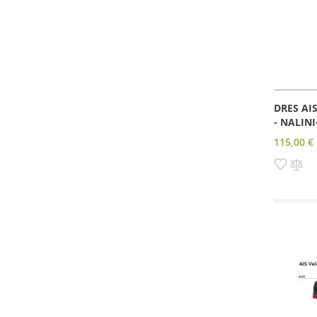
DRES AI
- NALINI
115,00 €
Pridať
Pri
do
do
zozn
po
prianí