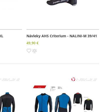
XL
Návleky AHS Criterium - NALINI-M 39/41
49,90 €
Pridať
Pridať
do
do
zoznamu
porovnania
prianí