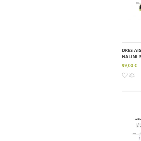
DRES AI
NALINI-
99,00 €
Pridať
Pri
do
do
zozn
po
prianí