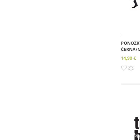
PONOŽK
ČERNÁ/M
14,90 €
Pridať
Pri
do
do
zozn
po
prianí