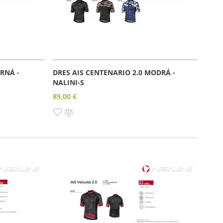
RNÁ -
DRES AIS CENTENARIO 2.0 MODRÁ -
NALINI-S
89,00 €
Pridať
Pridať
do
do
zoznamu
porovnania
prianí