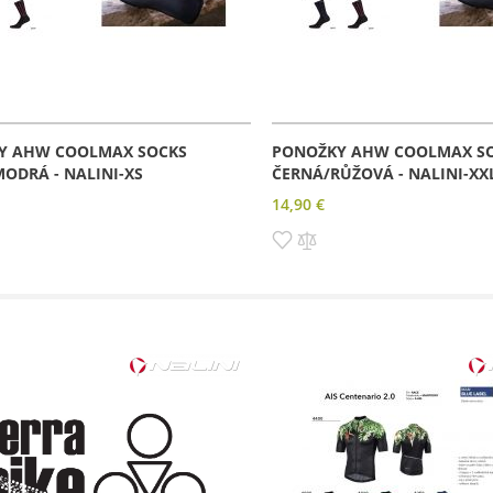
Y AHW COOLMAX SOCKS
PONOŽKY AHW COOLMAX S
ODRÁ - NALINI-XS
ČERNÁ/RŮŽOVÁ - NALINI-XX
14,90 €
dať
Pridať
Pridať
do
do
amu
rovnania
zoznamu
porovnania
prianí