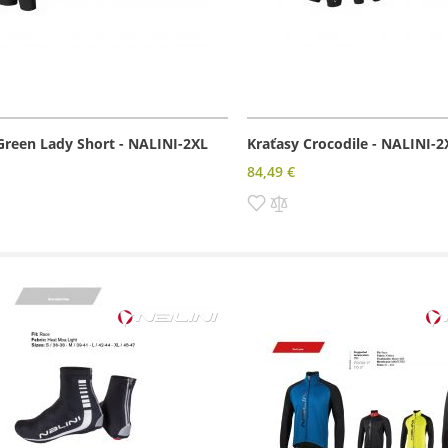
Green Lady Short - NALINI-2XL
Kraťasy Crocodile - NALINI-2
84,49 €
dať
Pridať
Pridať
do
do
amu
rovnania
zoznamu
porovnania
prianí