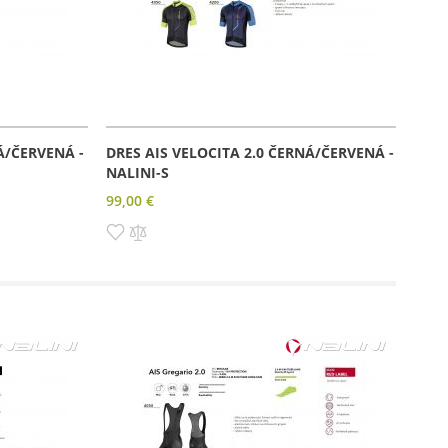
Á/ČERVENÁ -
DRES AIS VELOCITA 2.0 ČERNÁ/ČERVENÁ -
NALINI-S
99,00 €
Pridať
Pridať
do
do
zoznamu
porovnania
prianí