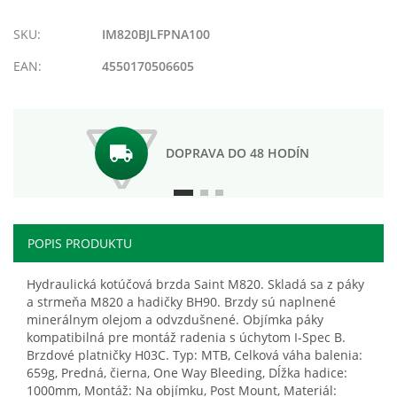
zoznamu
porovnania
prianí
SKU:
IM820BJLFPNA100
EAN:
4550170506605
DOPRAVA DO 48 HODÍN
POPIS PRODUKTU
Hydraulická kotúčová brzda Saint M820. Skladá sa z páky
a strmeňa M820 a hadičky BH90. Brzdy sú naplnené
minerálnym olejom a odvzdušnené. Objímka páky
kompatibilná pre montáž radenia s úchytom I-Spec B.
Brzdové platničky H03C. Typ: MTB, Celková váha balenia:
659g, Predná, čierna, One Way Bleeding, Dĺžka hadice:
1000mm, Montáž: Na objímku, Post Mount, Materiál: