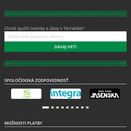
Chceš využiť novinky a zľavy v Terrabike?
Prihláste
sa
k
DAVAJ HET!
odberu
noviniek:
SPOLOČENSKÁ ZODPOVEDNOSŤ
MOŽNOSTI PLATBY