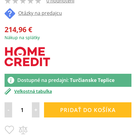
0 hodnotení
100
% of
Otázky na predajcu
214,96 €
Nákup na splátky
Dostupné na predajni:
Turčianske Teplice
Veľkostná tabuľka
-
+
PRIDAŤ DO KOŠÍKA
Pridať
Pridať
do
do