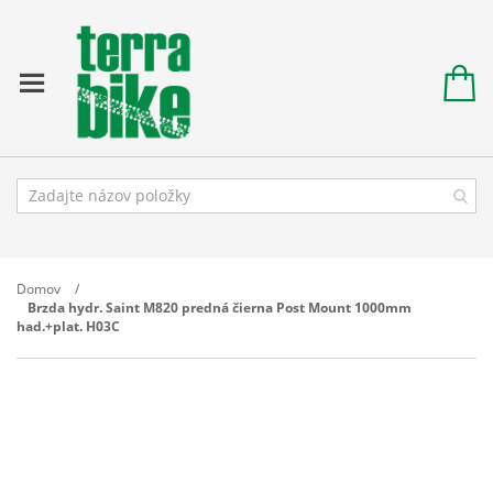
Domov
Brzda hydr. Saint M820 predná čierna Post Mount 1000mm
had.+plat. H03C
Prejdite
na
koniec
galérie
obrázkov