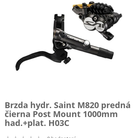
Brzda hydr. Saint M820 predná
Preskočiť
na
čierna Post Mount 1000mm
začiatok
had.+plat. H03C
galérie
obrázkov