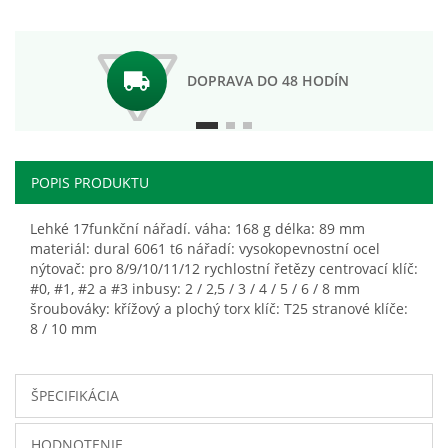
DOPRAVA DO 48 HODÍN
POPIS PRODUKTU
Lehké 17funkční nářadí. váha: 168 g délka: 89 mm
materiál: dural 6061 t6 nářadí: vysokopevnostní ocel
nýtovač: pro 8/9/10/11/12 rychlostní řetězy centrovací klíč:
#0, #1, #2 a #3 inbusy: 2 / 2,5 / 3 / 4 / 5 / 6 / 8 mm
šroubováky: křížový a plochý torx klíč: T25 stranové klíče:
8 / 10 mm
ŠPECIFIKÁCIA
HODNOTENIE