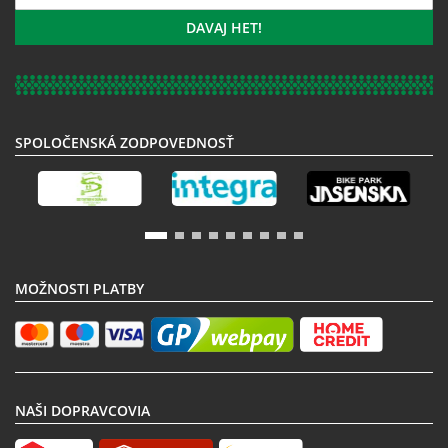
sa
k
DAVAJ HET!
odberu
noviniek:
SPOLOČENSKÁ ZODPOVEDNOSŤ
MOŽNOSTI PLATBY
NAŠI DOPRAVCOVIA