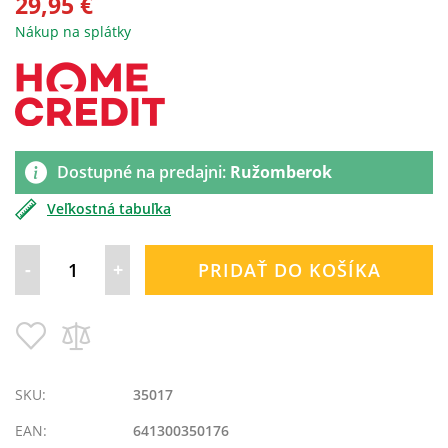
29,95 €
Nákup na splátky
Dostupné na predajni:
Ružomberok
Veľkostná tabuľka
-
+
PRIDAŤ DO KOŠÍKA
Pridať
Pridať
do
do
zoznamu
porovnania
prianí
SKU:
35017
EAN:
641300350176