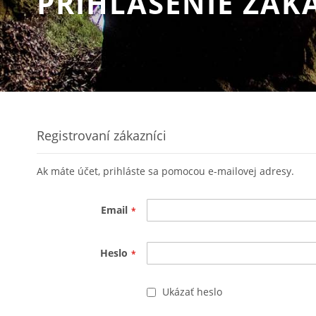
PRIHLÁSENIE ZÁK
Registrovaní zákazníci
Ak máte účet, prihláste sa pomocou e-mailovej adresy.
Email
Heslo
Ukázať heslo