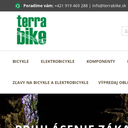
Poradíme vám:
+421 919 469 288
|
info@terrabike.sk
BICYKLE
ELEKTROBICYKLE
KOMPONENTY
ZĽAVY NA BICYKLE A ELEKTROBICYKLE
VÝPREDAJ OBL