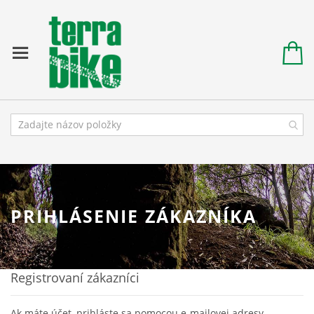
PRIHLÁSENIE ZÁKAZNÍKA
Registrovaní zákazníci
Ak máte účet, prihláste sa pomocou e-mailovej adresy.