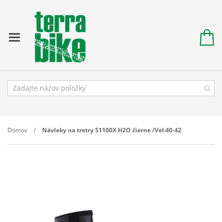
Domov
Návleky na tretry S1100X H2O čierne /Vel:40-42
Prejdite
na
koniec
galérie
obrázkov