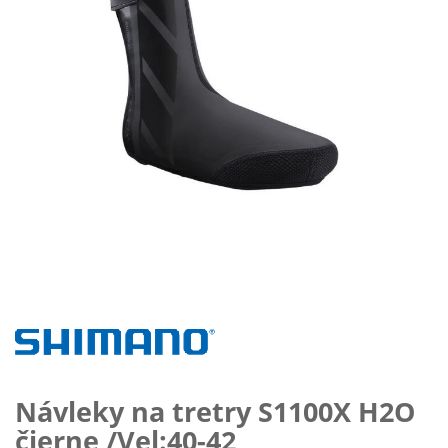
Preskočiť
na
začiatok
galérie
obrázkov
Návleky na tretry S1100X H2O
čierne /Vel:40-42