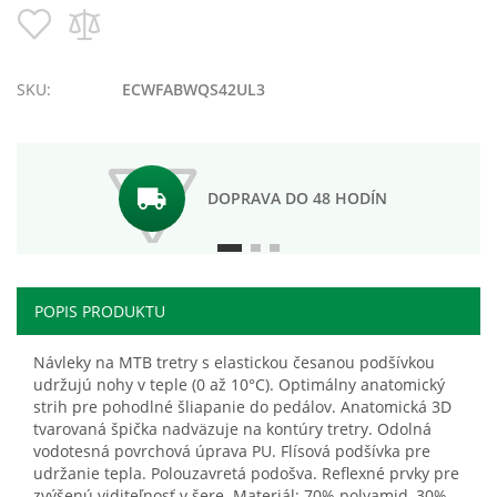
Pridať
Pridať
do
do
zoznamu
porovnania
prianí
SKU:
ECWFABWQS42UL3
DOPRAVA DO 48 HODÍN
POPIS PRODUKTU
Návleky na MTB tretry s elastickou česanou podšívkou
udržujú nohy v teple (0 až 10°C). Optimálny anatomický
strih pre pohodlné šliapanie do pedálov. Anatomická 3D
tvarovaná špička nadväzuje na kontúry tretry. Odolná
vodotesná povrchová úprava PU. Flísová podšívka pre
udržanie tepla. Polouzavretá podošva. Reflexné prvky pre
zvýšenú viditeľnosť v šere. Materiál: 70% polyamid, 30%