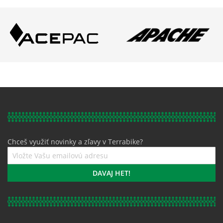
Chceš využiť novinky a zľavy v Terrabike?
Prihláste
sa
k
DAVAJ HET!
odberu
noviniek: