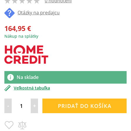
0 hodnotení
100
% of
Otázky na predajcu
164,95 €
Nákup na splátky
Na sklade
Veľkostná tabuľka
-
+
PRIDAŤ DO KOŠÍKA
Pridať
Pridať
do
do