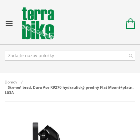
Domov
Strmeň brzd. Dura Ace R9270 hydraulický predný Flat Mount+platn.
L03A
Prejdite
na
koniec
galérie
obrázkov