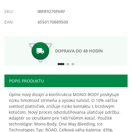
zoznamu
porovnania
prianí
SKU:
IBRR9270F6RF
EAN:
4550170889500
DOPRAVA DO 48 HODÍN
POPIS PRODUKTU
Úplne nový dizajn a konštrukcia MONO-BODY poskytuje
nízku hmotnosť strmeňa a vysokú tuhosť. O 10% väčšia
svetlosť platničiek, znižuje riziko kontaktu s brzdovým
kotúčom. Nový proces odvzdušňovania uľahčuje údržbu.
Adaptér so skrutkami pre 140/160mm kotúč. Použité
technológie: Mono-Body, One Way Bleeding, Ice
Technologies Typ: ROAD, Celková váha balenia: 439g,