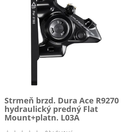
Strmeň brzd. Dura Ace R9270
Preskočiť
na
hydraulický predný Flat
začiatok
Mount+platn. L03A
galérie
obrázkov