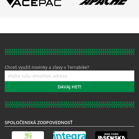
Chceš využiť novinky a zľavy v Terrabike?
Prihláste
sa
k
DAVAJ HET!
odberu
noviniek:
SPOLOČENSKÁ ZODPOVEDNOSŤ