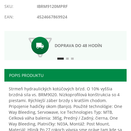
prianí
SKU:
IBRM9120MPRF
EAN:
4524667869924
DOPRAVA DO 48 HODÍN
POPIS PRODUKTU
Strmeň hydraulických kotúčových bŕzd. O 10% vyššia
brzdná sila vs. BRM9020. Nízkoprofilová konštrukcia so 4
piestami. Rýchlejší záber brzdy s kratším chodom.
Pripojenie hadičky okom (Banjo). Použité technológie: One
Way Bleeding, Servowave, Ice Technologies Typ: MTB,
Celková váha balenia: 385g, Predný / Zadný, čierna, One
Way Bleeding, Platničky: N03A, Montáž: Post Mount,
Materiál: Hliník Po 27 rokoch vývoja sme práve tam kde sa