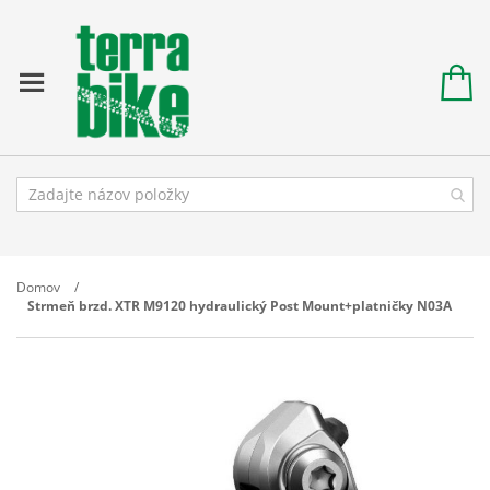
Domov
Strmeň brzd. XTR M9120 hydraulický Post Mount+platničky N03A
Prejdite
na
koniec
galérie
obrázkov