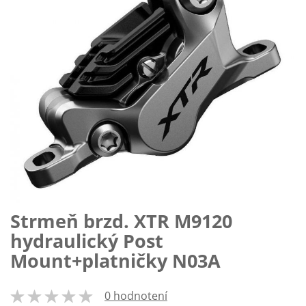
Strmeň brzd. XTR M9120
Preskočiť
na
hydraulický Post
začiatok
Mount+platničky N03A
galérie
obrázkov
0 hodnotení