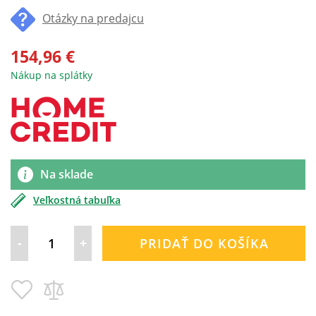
0
100
% of
Otázky na predajcu
154,96 €
Nákup na splátky
Na sklade
Veľkostná tabuľka
-
+
PRIDAŤ DO KOŠÍKA
Pridať
Pridať
do
do
zoznamu
porovnania