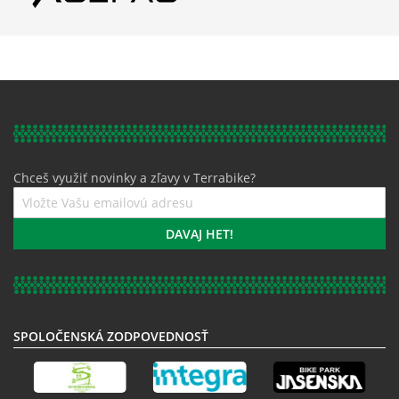
Chceš využiť novinky a zľavy v Terrabike?
Prihláste
sa
k
DAVAJ HET!
odberu
noviniek:
SPOLOČENSKÁ ZODPOVEDNOSŤ