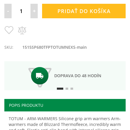
-
+
PRIDAŤ DO KOŠÍKA
Pridať
Pridať
do
do
zoznamu
porovnania
prianí
SKU:
1515SP680TFPTOTUMNEXS-main
DOPRAVA DO 48 HODÍN
POPIS PRODUKTU
TOTUM - ARM-WARMERS Silicone grip arm warmers Arm-
warmers made of Blizzard Thermofleece, incredibly warm