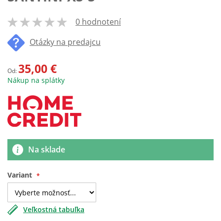
0 hodnotení
100
% of
Otázky na predajcu
35,00 €
Od:
Nákup na splátky
Na sklade
Variant
Veľkostná tabuľka