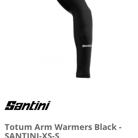
Preskočiť
na
začiatok
galérie
obrázkov
Totum Arm Warmers Black -
SANTINI-XS-S