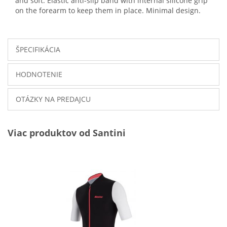
and soft. Elastic anti-slip band with internal silicone grip
on the forearm to keep them in place. Minimal design.
ŠPECIFIKÁCIA
HODNOTENIE
OTÁZKY NA PREDAJCU
Viac produktov od Santini