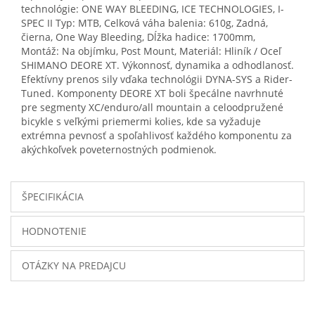
technológie: ONE WAY BLEEDING, ICE TECHNOLOGIES, I-
SPEC II Typ: MTB, Celková váha balenia: 610g, Zadná,
čierna, One Way Bleeding, Dĺžka hadice: 1700mm,
Montáž: Na objímku, Post Mount, Materiál: Hliník / Oceľ
SHIMANO DEORE XT. Výkonnosť, dynamika a odhodlanosť.
Efektívny prenos sily vďaka technológii DYNA-SYS a Rider-
Tuned. Komponenty DEORE XT boli špecálne navrhnuté
pre segmenty XC/enduro/all mountain a celoodpružené
bicykle s veľkými priemermi kolies, kde sa vyžaduje
extrémna pevnosť a spoľahlivosť každého komponentu za
akýchkoľvek poveternostných podmienok.
ŠPECIFIKÁCIA
HODNOTENIE
OTÁZKY NA PREDAJCU