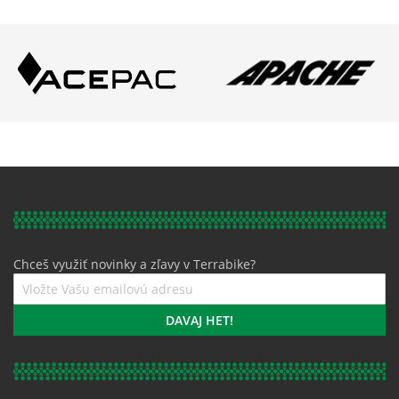
Chceš využiť novinky a zľavy v Terrabike?
Prihláste
sa
k
DAVAJ HET!
odberu
noviniek: