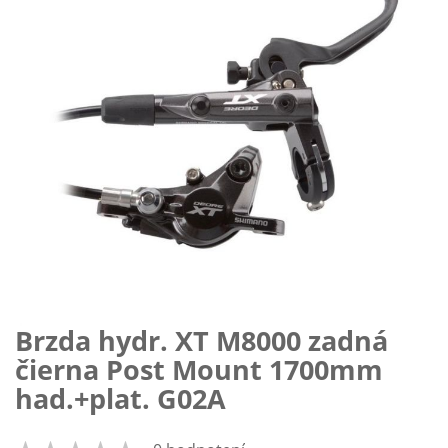
Brzda hydr. XT M8000 zadná
Preskočiť
na
čierna Post Mount 1700mm
začiatok
had.+plat. G02A
galérie
obrázkov