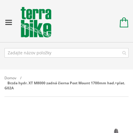
Domov
Brzda hydr. XT M8000 zadná čierna Post Mount 1700mm had.+plat.
G02A
Prejdite
na
koniec
galérie
obrázkov