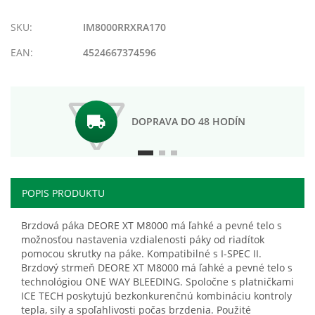
zoznamu
porovnania
prianí
SKU:
IM8000RRXRA170
EAN:
4524667374596
DOPRAVA DO 48 HODÍN
POPIS PRODUKTU
Brzdová páka DEORE XT M8000 má ľahké a pevné telo s
možnosťou nastavenia vzdialenosti páky od riadítok
pomocou skrutky na páke. Kompatibilné s I-SPEC II.
Brzdový strmeň DEORE XT M8000 má ľahké a pevné telo s
technológiou ONE WAY BLEEDING. Spoločne s platničkami
ICE TECH poskytujú bezkonkurenčnú kombináciu kontroly
tepla, sily a spoľahlivosti počas brzdenia. Použité