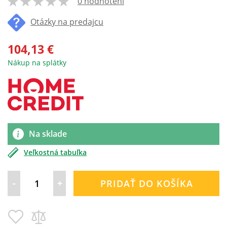
0 hodnotení
100
% of
Otázky na predajcu
104,13 €
Nákup na splátky
Na sklade
Veľkostná tabuľka
-
+
PRIDAŤ DO KOŠÍKA
Pridať
Pridať
do
do