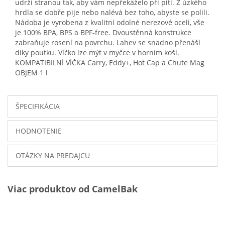
udrží stranou tak, aby vám nepřekáželo při pití. Z úzkého
hrdla se dobře pije nebo nalévá bez toho, abyste se polili.
Nádoba je vyrobena z kvalitní odolné nerezové oceli, vše
je 100% BPA, BPS a BPF-free. Dvoustěnná konstrukce
zabraňuje rosení na povrchu. Lahev se snadno přenáší
díky poutku. Víčko lze mýt v myčce v horním koši.
KOMPATIBILNÍ VÍČKA Carry, Eddy+, Hot Cap a Chute Mag
OBJEM 1 l
ŠPECIFIKÁCIA
HODNOTENIE
OTÁZKY NA PREDAJCU
Viac produktov od CamelBak