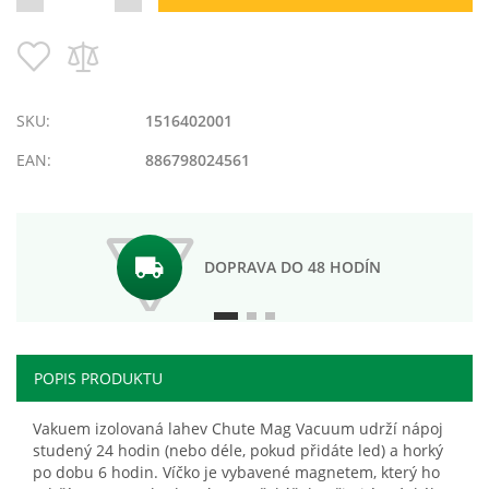
Pridať
Pridať
do
do
zoznamu
porovnania
prianí
SKU:
1516402001
EAN:
886798024561
DOPRAVA DO 48 HODÍN
POPIS PRODUKTU
Vakuem izolovaná lahev Chute Mag Vacuum udrží nápoj
studený 24 hodin (nebo déle, pokud přidáte led) a horký
po dobu 6 hodin. Víčko je vybavené magnetem, který ho