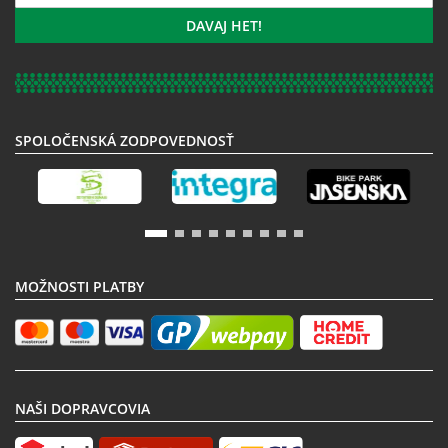
sa
k
DAVAJ HET!
odberu
noviniek:
SPOLOČENSKÁ ZODPOVEDNOSŤ
MOŽNOSTI PLATBY
NAŠI DOPRAVCOVIA