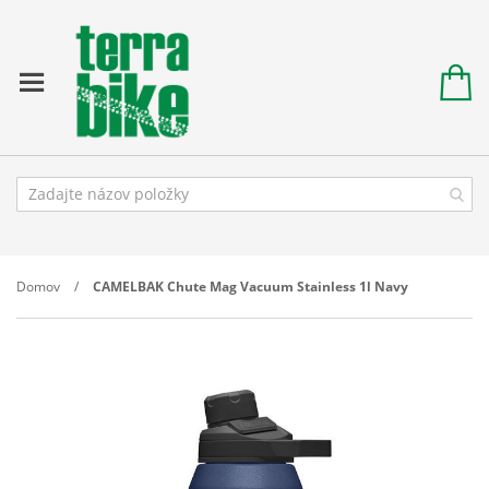
Domov
CAMELBAK Chute Mag Vacuum Stainless 1l Navy
Prejdite
na
koniec
galérie
obrázkov