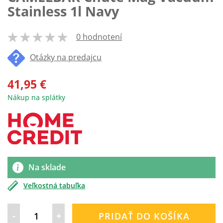
Stainless 1l Navy
0 hodnotení
100
% of
Otázky na predajcu
41,95 €
Nákup na splátky
Na sklade
Veľkostná tabuľka
-
+
PRIDAŤ DO KOŠÍKA