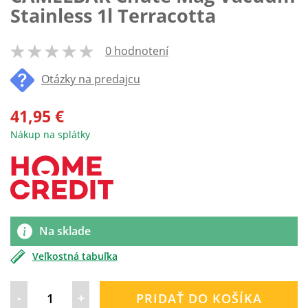
Stainless 1l Terracotta
0 hodnotení
100
% of
Otázky na predajcu
41,95 €
Nákup na splátky
Na sklade
Veľkostná tabuľka
-
+
PRIDAŤ DO KOŠÍKA