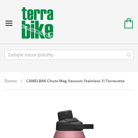
Domov
CAMELBAK Chute Mag Vacuum Stainless 1l Terracotta
Prejdite
na
koniec
galérie
obrázkov