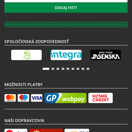
sa
k
DAVAJ HET!
odberu
noviniek:
SPOLOČENSKÁ ZODPOVEDNOSŤ
MOŽNOSTI PLATBY
NAŠI DOPRAVCOVIA