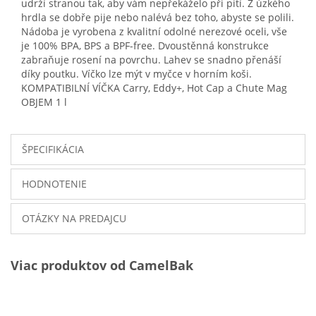
udrží stranou tak, aby vám nepřekáželo při pití. Z úzkého
hrdla se dobře pije nebo nalévá bez toho, abyste se polili.
Nádoba je vyrobena z kvalitní odolné nerezové oceli, vše
je 100% BPA, BPS a BPF-free. Dvoustěnná konstrukce
zabraňuje rosení na povrchu. Lahev se snadno přenáší
díky poutku. Víčko lze mýt v myčce v horním koši.
KOMPATIBILNÍ VÍČKA Carry, Eddy+, Hot Cap a Chute Mag
OBJEM 1 l
ŠPECIFIKÁCIA
HODNOTENIE
OTÁZKY NA PREDAJCU
Viac produktov od CamelBak