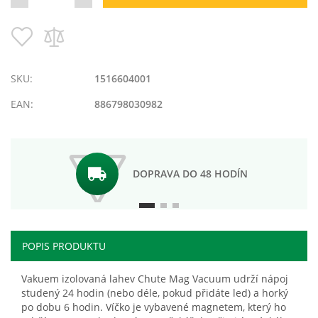
Pridať
Pridať
do
do
zoznamu
porovnania
prianí
SKU:
1516604001
EAN:
886798030982
DOPRAVA DO 48 HODÍN
POPIS PRODUKTU
Vakuem izolovaná lahev Chute Mag Vacuum udrží nápoj
studený 24 hodin (nebo déle, pokud přidáte led) a horký
po dobu 6 hodin. Víčko je vybavené magnetem, který ho