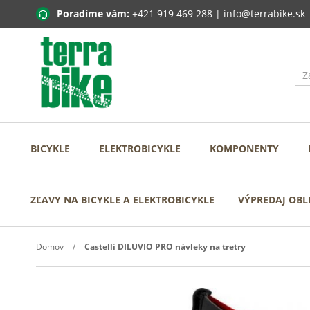
Poradíme vám:
+421 919 469 288
|
info@terrabike.sk
BICYKLE
ELEKTROBICYKLE
KOMPONENTY
ZĽAVY NA BICYKLE A ELEKTROBICYKLE
VÝPREDAJ OBL
Domov
Castelli DILUVIO PRO návleky na tretry
Prejdite
na