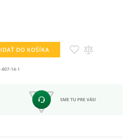
Pridať
Pridať
IDAŤ DO KOŠÍKA
do
do
zoznamu
porovnania
prianí
-807-14-1
SME TU PRE VÁS!