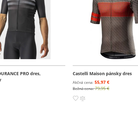
NDURANCE PRO dres,
Castelli Maison pánsky dres
y
55,97 €
Akčná cena
79,95 €
Bežná cena
o zoznamu prianí
ť do porovnania
Pridať do zoznamu prianí
Pridať do porovnania