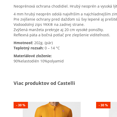
Neoprénová ochrana chodidiel. Hrubý neoprén a vysoká lýt
4 mm hrubý neoprén odolá najvlhším a najchladnejším 
Pre zvýšenie ochrany pred dažďom sú švy lepené aj prešité
Vodoodolný zips YKK® na zadnej strane.
Zvýšená manžeta prekryje aj 20 cm vysoké ponožky.
Reflexná päta a bočná potlač pre zlepšenie viditeľnosti.
Hmotnosť:
202g. (pár)
Teplotný rozsah:
0 – 14 °C
Materiálové zloženie:
90%elastodién 10%polyamid
Viac produktov od Castelli
- 30 %
- 30 %