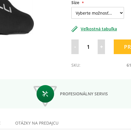
Size
Veľkostná tabuľka
-
+
PR
SKU:
61
PROFESIONÁLNY SERVIS
E
OTÁZKY NA PREDAJCU