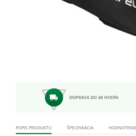
Preskočiť
na
začiatok
galérie
obrázkov
DOPRAVA DO 48 HODÍN
POPIS PRODUKTU
ŠPECIFIKÁCIA
HODNOTENI