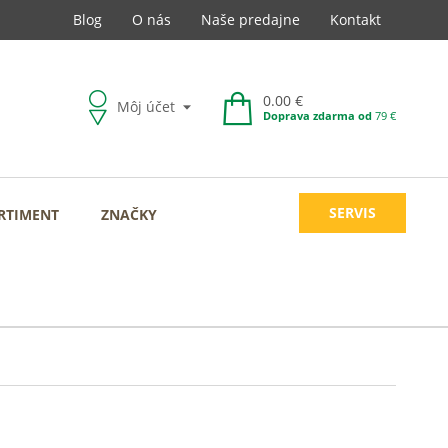
Blog
O nás
Naše predajne
Kontakt
0.00 €
Môj účet
Doprava zdarma od
79 €
SERVIS
RTIMENT
ZNAČKY