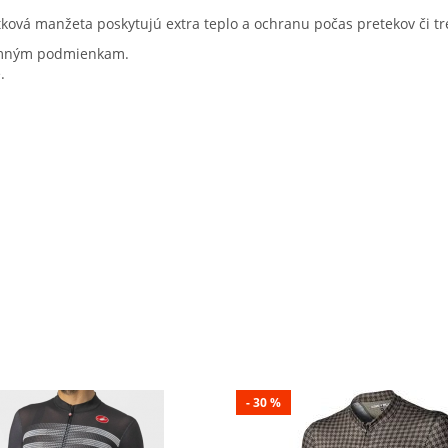
ková manžeta poskytujú extra teplo a ochranu počas pretekov či t
zimným podmienkam.
.
- 30 %