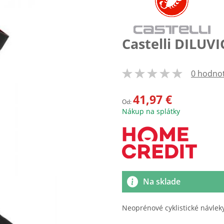
Castelli DILUV
0 hodno
100
% of
41,97 €
Od:
Nákup na splátky
Na sklade
Neoprénové cyklistické návlek