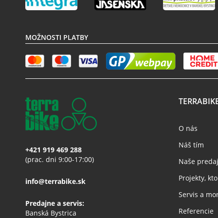
MOŽNOSTI PLATBY
TERRABIK
O nás
Náš tím
+421 919 469 288
(prac. dni 9:00-17:00)
Naše preda
Projekty, k
info@terrabike.sk
Servis a mo
Predajne a servis:
Referencie
Banská Bystrica