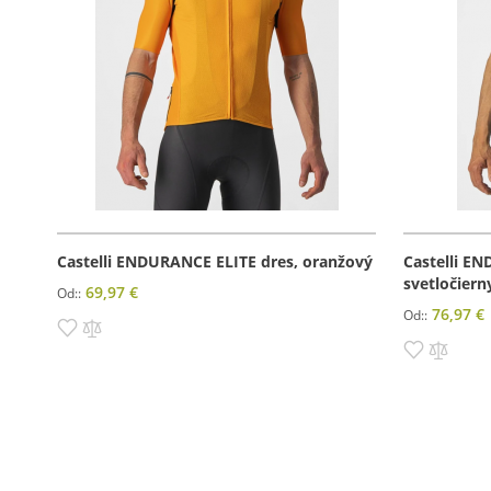
Castelli ENDURANCE ELITE dres, oranžový
Castelli E
svetločiern
69,97 €
Od:
76,97 €
Od:
Pridať do zoznamu prianí
Pridať do porovnania
Pridať d
Prida