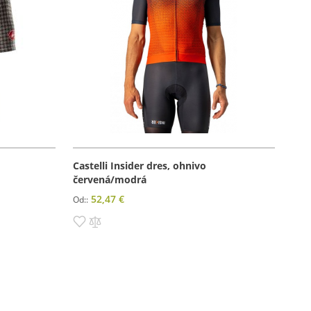
Castelli Insider dres, ohnivo
červená/modrá
52,47 €
Od:
Pridať do zoznamu prianí
Pridať do porovnania