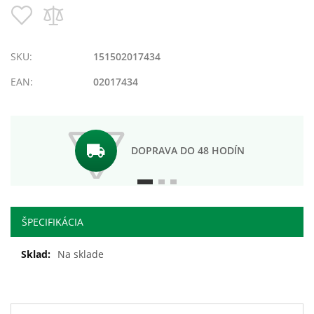
Pridať
Pridať
do
do
zoznamu
porovnania
prianí
SKU:
151502017434
EAN:
02017434
DOPRAVA DO 48 HODÍN
ŠPECIFIKÁCIA
Ďalšie
Na sklade
informácie