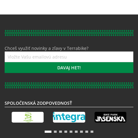
Chceš využiť novinky a zľavy v Terrabike?
Prihláste
sa
k
DAVAJ HET!
odberu
noviniek:
SPOLOČENSKÁ ZODPOVEDNOSŤ