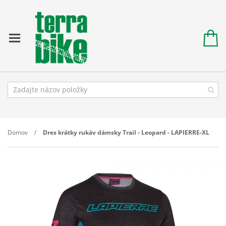
Domov
Dres krátky rukáv dámsky Trail - Leopard - LAPIERRE-XL
Prejdite
na
koniec
galérie
obrázkov