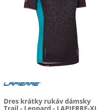
Preskočiť
na
začiatok
galérie
obrázkov
Dres krátky rukáv dámsky
Trail - Leopard - LAPIERRE-XL