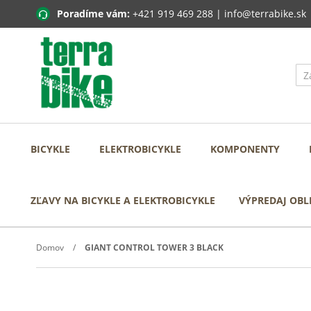
Poradíme vám:
+421 919 469 288
|
info@terrabike.sk
BICYKLE
ELEKTROBICYKLE
KOMPONENTY
ZĽAVY NA BICYKLE A ELEKTROBICYKLE
VÝPREDAJ OBL
Domov
GIANT CONTROL TOWER 3 BLACK
Prejdite
na