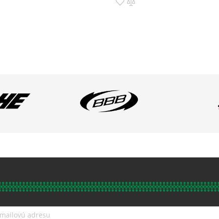
Pridať do zoznamu prianí
Pridať do porovnania
o zoznamu prianí
ť do porovnania