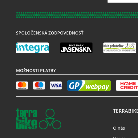
sa
k
odberu
noviniek:
SPOLOČENSKÁ ZODPOVEDNOSŤ
MOŽNOSTI PLATBY
TERRABIK
O nás