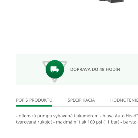
Preskočiť
na
začiatok
galérie
obrázkov
DOPRAVA DO 48 HODÍN
POPIS PRODUKTU
ŠPECIFIKÁCIA
HODNOTENI
- dílenská pumpa vybavená tlakoměrem - hlava Auto Head™ p
tvarovaná rukojeť - maximální tlak 160 psi (11 bar) - barva