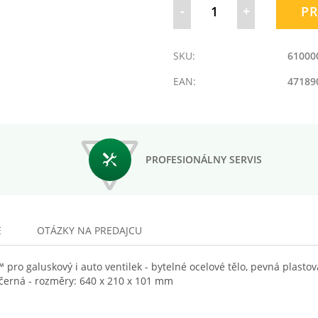
-
+
PR
SKU:
61000
EAN:
47189
PROFESIONÁLNY SERVIS
E
OTÁZKY NA PREDAJCU
ro galuskový i auto ventilek - bytelné ocelové tělo, pevná plasto
: černá - rozměry: 640 x 210 x 101 mm