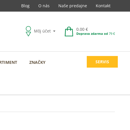
Blog
O nás
Naše predajne
Kontakt
0.00 €
Môj účet
Doprava zdarma od
79 €
SERVIS
RTIMENT
ZNAČKY