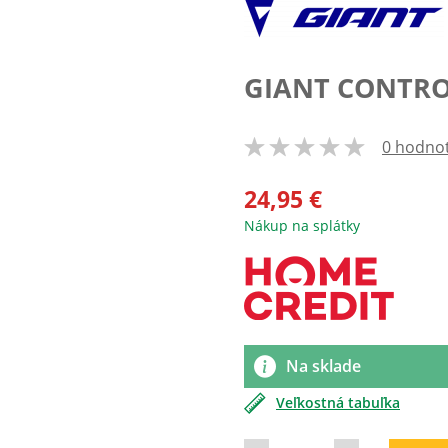
GIANT CONTRO
0 hodno
100
% of
24,95 €
Nákup na splátky
Na sklade
Veľkostná tabuľka