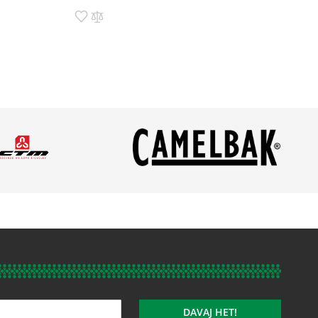
Pridať do zoznamu prianí
Pridať do porovnania
DAVAJ HET!