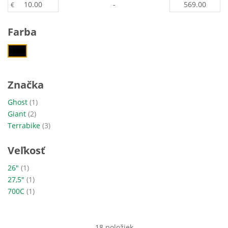
-
€
Farba
Značka
položka
Ghost
1
položky
Giant
2
položky
Terrabike
3
Veľkosť
položka
26"
1
položka
27,5"
1
položka
700C
1
18
položiek