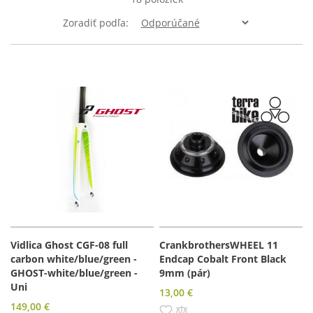
Zoradiť podľa
Vidlica Ghost CGF-08 full
CrankbrothersWHEEL 11
carbon white/blue/green -
Endcap Cobalt Front Black
GHOST-white/blue/green -
9mm (pár)
Uni
13,00 €
149,00 €
Pridať do zoznamu prianí
Pridať do porovnania