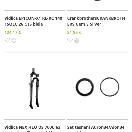
Vidlica EPICON-X1 RL-RC 140
CrankbrothersCRANKBROTH
15QLC 26 CTS biela
ERS Gem S Silver
124,17 €
21,95 €
Pridať do zoznamu prianí
Pridať do porovnania
Pridať do zoznamu prianí
Pridať do porovnania
Vidlica NEX HLO DS 700C 63
Set tesnení Auron34/Aion34