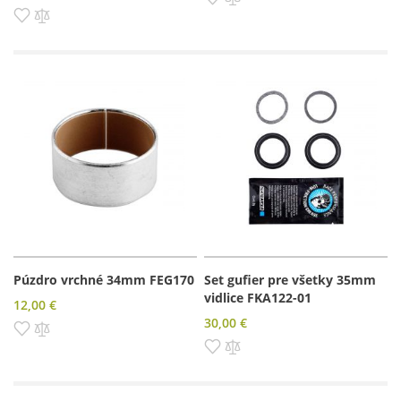
Pridať do zoznamu prianí
Pridať do porovnania
Púzdro vrchné 34mm FEG170
Set gufier pre všetky 35mm
vidlice FKA122-01
12,00 €
30,00 €
Pridať do zoznamu prianí
Pridať do porovnania
Pridať do zoznamu prianí
Pridať do porovnania