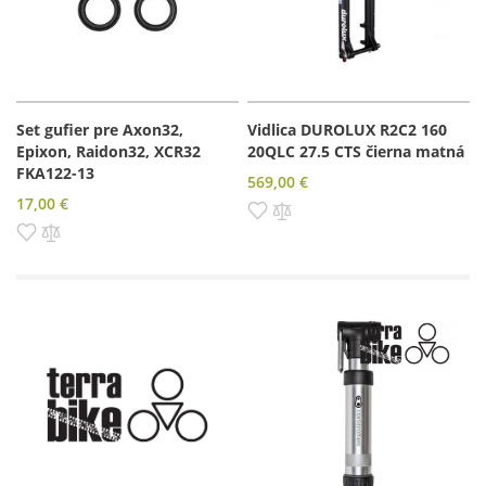
Set gufier pre Axon32,
Vidlica DUROLUX R2C2 160
Epixon, Raidon32, XCR32
20QLC 27.5 CTS čierna matná
FKA122-13
569,00 €
17,00 €
Pridať do zoznamu prianí
Pridať do porovnania
Pridať do zoznamu prianí
Pridať do porovnania