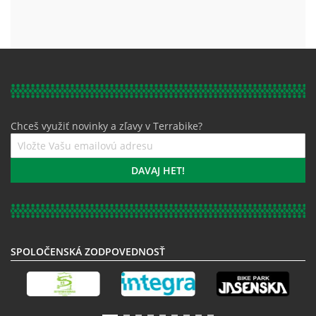
Chceš využiť novinky a zľavy v Terrabike?
Prihláste
sa
k
DAVAJ HET!
odberu
noviniek:
SPOLOČENSKÁ ZODPOVEDNOSŤ