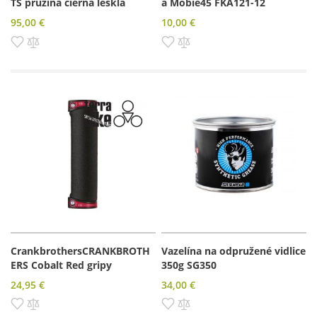
TS pružina čierna lesklá
a Mobie45 FKA121-12
95,00 €
10,00 €
Pridať do zoznamu prianí
Pridať do porovnania
Pridať do zoznamu prianí
Pridať do porovnania
CrankbrothersCRANKBROTH
Vazelína na odpružené vidlice
ERS Cobalt Red gripy
350g SG350
24,95 €
34,00 €
Pridať do zoznamu prianí
Pridať do porovnania
Pridať do zoznamu prianí
Pridať do porovnania