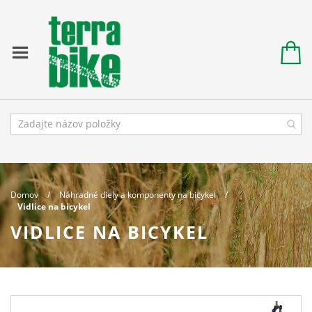
Domov
Náhradné diely a komponenty na bicykel
Vidlice na bicykel
VIDLICE NA BICYKEL