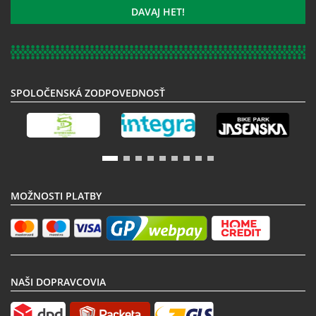
k
DAVAJ HET!
odberu
noviniek:
SPOLOČENSKÁ ZODPOVEDNOSŤ
MOŽNOSTI PLATBY
NAŠI DOPRAVCOVIA