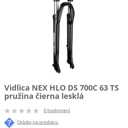
Vidlica NEX HLO DS 700C 63 TS
Preskočiť
na
pružina čierna lesklá
začiatok
galérie
obrázkov
0 hodnotení
100
% of
Otázky na predajcu