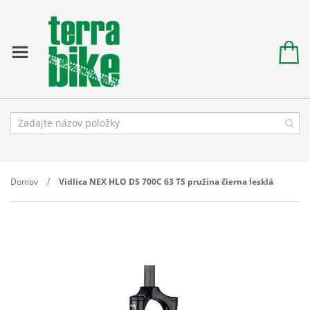
Domov
Vidlica NEX HLO DS 700C 63 TS pružina čierna lesklá
Prejdite
na
koniec
galérie
obrázkov