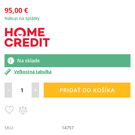
95,00 €
Nákup na splátky
Na sklade
Veľkostná tabuľka
-
+
PRIDAŤ DO KOŠÍKA
Pridať
Pridať
do
do
zoznamu
porovnania
prianí
SKU:
14757