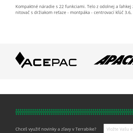
Kompaktné náradie s 22 funkciami. Telo z odolnej a ľahkej z
nitovač s držiakom reťaze - montpáka - centrovací kľúč 3.6, 
Prihláste
Chceš využiť novinky a zľavy v Terrabike?
sa