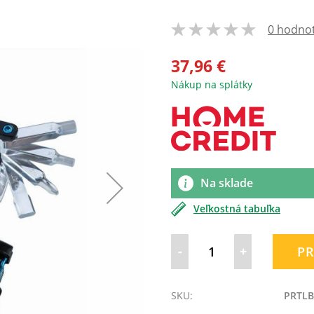
0 hodno
100
% of
37,96 €
Nákup na splátky
Na sklade
Veľkostná tabuľka
-
+
PR
SKU:
PRTLB