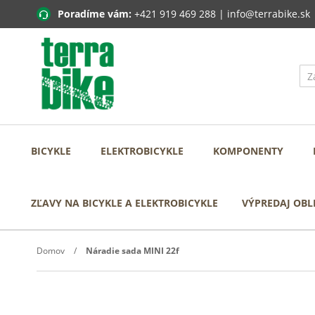
Poradíme vám:
+421 919 469 288
|
info@terrabike.sk
BICYKLE
ELEKTROBICYKLE
KOMPONENTY
ZĽAVY NA BICYKLE A ELEKTROBICYKLE
VÝPREDAJ OBL
Domov
Náradie sada MINI 22f
Prejdite
na