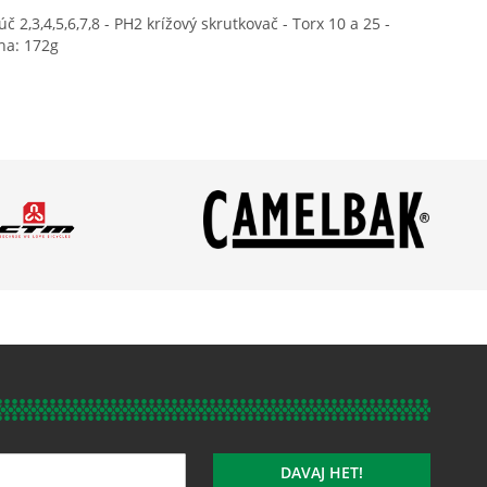
2,3,4,5,6,7,8 - PH2 krížový skrutkovač - Torx 10 a 25 -
áha: 172g
DAVAJ HET!