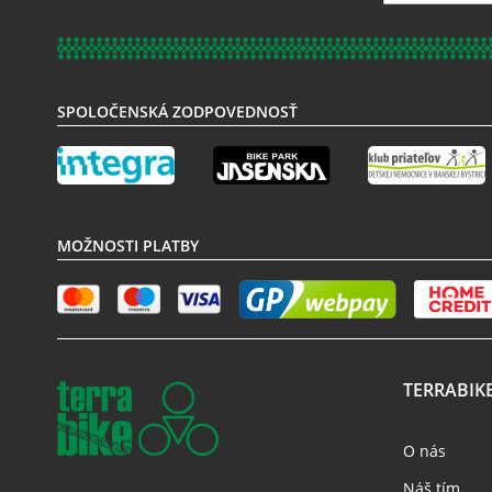
k
odberu
noviniek:
SPOLOČENSKÁ ZODPOVEDNOSŤ
MOŽNOSTI PLATBY
TERRABIK
O nás
Náš tím