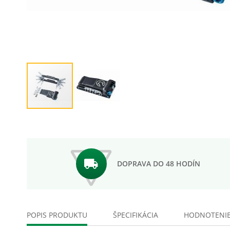
Preskočiť
na
začiatok
galérie
obrázkov
DOPRAVA DO 48 HODÍN
POPIS PRODUKTU
ŠPECIFIKÁCIA
HODNOTENI