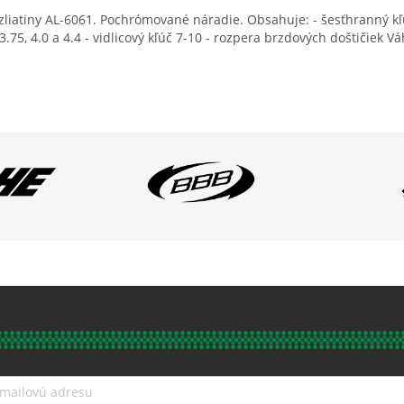
liatiny AL-6061. Pochrómované náradie. Obsahuje: - šesťhranný kľúč 
3.75, 4.0 a 4.4 - vidlicový kľúč 7-10 - rozpera brzdových doštičiek V