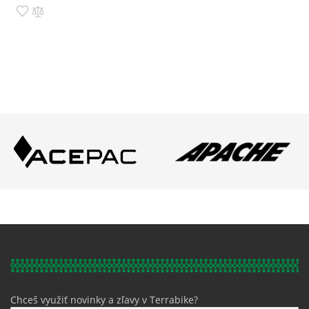
Pridať do zoznamu prianí
Pridať do porovnania
Chceš využiť novinky a zľavy v Terrabike?