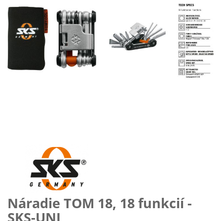
Preskočiť
na
začiatok
galérie
obrázkov
Náradie TOM 18, 18 funkcií -
SKS-UNI