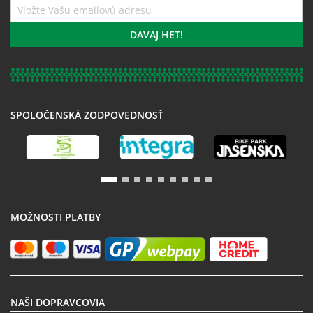
Prihláste
sa
k
DAVAJ HET!
odberu
noviniek:
SPOLOČENSKÁ ZODPOVEDNOSŤ
MOŽNOSTI PLATBY
NAŠI DOPRAVCOVIA