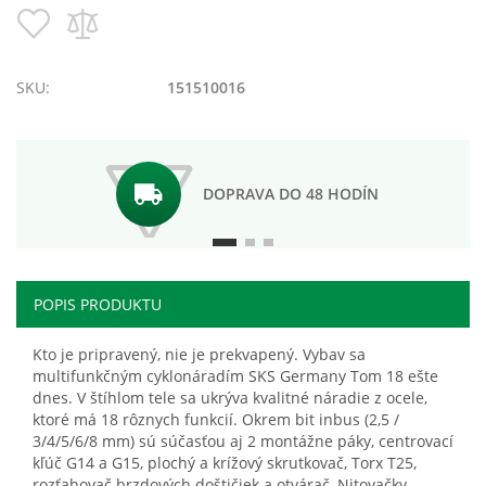
Pridať
Pridať
do
do
zoznamu
porovnania
prianí
SKU:
151510016
DOPRAVA DO 48 HODÍN
POPIS PRODUKTU
Kto je pripravený, nie je prekvapený. Vybav sa
multifunkčným cyklonáradím SKS Germany Tom 18 ešte
dnes. V štíhlom tele sa ukrýva kvalitné náradie z ocele,
ktoré má 18 rôznych funkcií. Okrem bit inbus (2,5 /
3/4/5/6/8 mm) sú súčasťou aj 2 montážne páky, centrovací
kľúč G14 a G15, plochý a krížový skrutkovač, Torx T25,
rozťahovač brzdových doštičiek a otvárač, Nitovačky