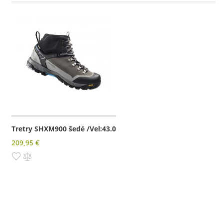
Tretry SHXM900 šedé /Vel:43.0
209,95 €
Pridať do zoznamu prianí
Pridať do porovnania