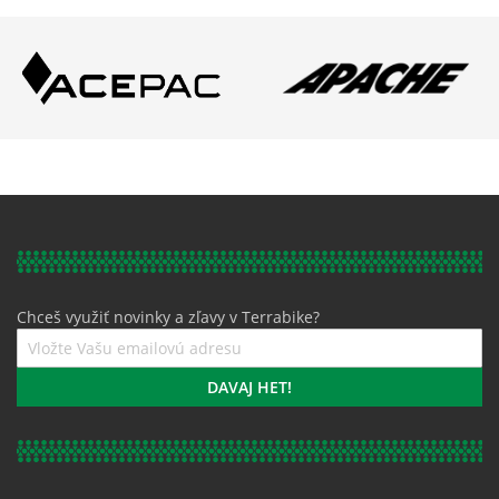
Chceš využiť novinky a zľavy v Terrabike?
Prihláste
sa
k
DAVAJ HET!
odberu
noviniek: