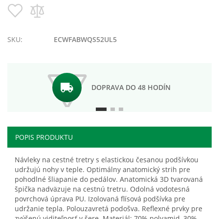
Pridať
Pridať
do
do
zoznamu
porovnania
prianí
SKU:
ECWFABWQS52UL5
DOPRAVA DO 48 HODÍN
POPIS PRODUKTU
Návleky na cestné tretry s elastickou česanou podšívkou
udržujú nohy v teple. Optimálny anatomický strih pre
pohodlné šliapanie do pedálov. Anatomická 3D tvarovaná
špička nadväzuje na cestnú tretru. Odolná vodotesná
povrchová úprava PU. Izolovaná flísová podšívka pre
udržanie tepla. Polouzavretá podošva. Reflexné prvky pre
zvýšenú viditeľnosť v šere. Materiál: 70% polyamid, 30%