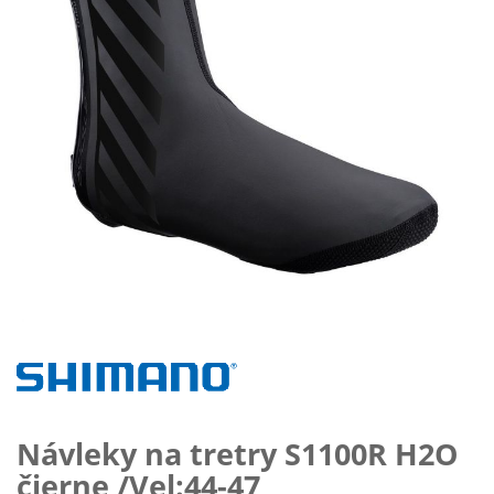
Preskočiť
na
začiatok
galérie
obrázkov
Návleky na tretry S1100R H2O
čierne /Vel:44-47