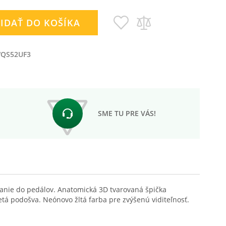
Pridať
Pridať
IDAŤ DO KOŠÍKA
do
do
zoznamu
porovnania
prianí
QS52UF3
SME TU PRE VÁS!
panie do pedálov. Anatomická 3D tvarovaná špička
tá podošva. Neónovo žltá farba pre zvýšenú viditeľnosť.