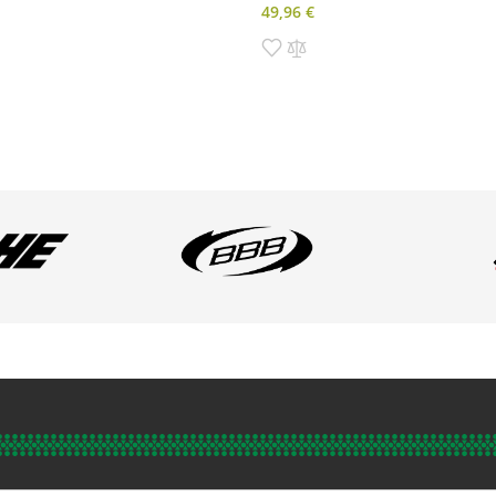
49,96 €
o zoznamu prianí
ť do porovnania
Pridať do zoznamu prianí
Pridať do porovnania