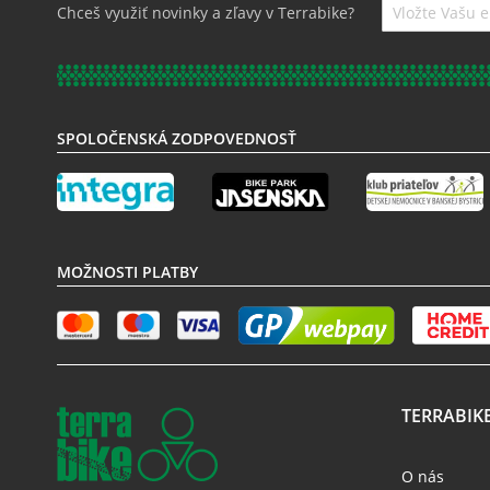
Prihláste
Chceš využiť novinky a zľavy v Terrabike?
sa
k
odberu
noviniek:
SPOLOČENSKÁ ZODPOVEDNOSŤ
MOŽNOSTI PLATBY
TERRABIK
O nás