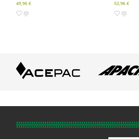
49,96 €
52,96 €
Pridať do zoznamu prianí
Pridať do porovnania
Pridať d
Prida