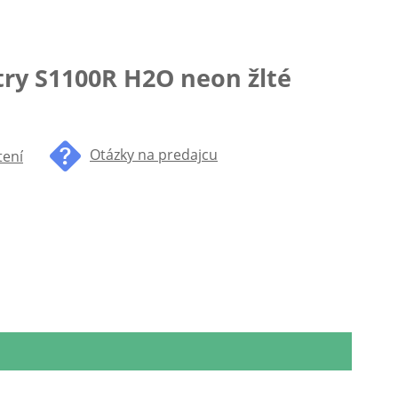
try S1100R H2O neon žlté
Otázky na predajcu
tení