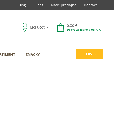
Blog
O nás
Naše predajne
Kontakt
0.00 €
Môj účet
Doprava zdarma od
79 €
SERVIS
RTIMENT
ZNAČKY