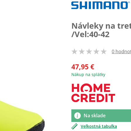
Návleky na tre
/Vel:40-42
0 hodno
100
% of
47,95 €
Nákup na splátky
Na sklade
Veľkostná tabuľka