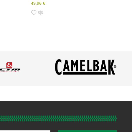
49,96 €
Pridať do zoznamu prianí
Pridať do porovnania