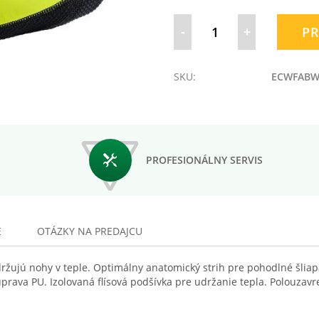
-
+
PR
SKU:
ECWFABW
PROFESIONÁLNY SERVIS
E
OTÁZKY NA PREDAJCU
držujú nohy v teple. Optimálny anatomický strih pre pohodlné šlia
rava PU. Izolovaná flísová podšívka pre udržanie tepla. Polouzavre