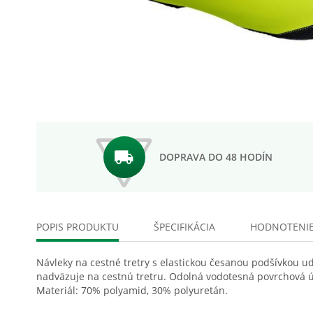
Preskočiť
na
začiatok
galérie
obrázkov
DOPRAVA DO 48 HODÍN
POPIS PRODUKTU
ŠPECIFIKÁCIA
HODNOTENI
Návleky na cestné tretry s elastickou česanou podšívkou u
nadväzuje na cestnú tretru. Odolná vodotesná povrchová úp
Materiál: 70% polyamid, 30% polyuretán.