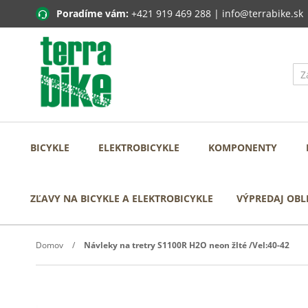
Poradíme vám:
+421 919 469 288
|
info@terrabike.sk
BICYKLE
ELEKTROBICYKLE
KOMPONENTY
ZĽAVY NA BICYKLE A ELEKTROBICYKLE
VÝPREDAJ OBL
Domov
Návleky na tretry S1100R H2O neon žlté /Vel:40-42
Prejdite
na