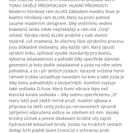
TOMU SKVĚLÉ PŘEDPOKLADY. HLAVNÍ PŘEDNOSTI
Moderní hliníkový rám ALUXX Základem modelu Rove je
kvalitní hliníkový rám ALUXX, který na první pohled
zaujme moderním designem. Díky vnitřnímu vedení
bowdenů lanka nikde nepřekážejí a rám má „čistý“
vzhled. Výroba rámů ALUXX probíhá v naší vlastní
továrně, což znamená, že všechny fáze výrobního procesu
jsou důkladně sledovány, aby každý rám, který opustí
výrobní linku, splňoval vysoké standardy pro kvalitu.
Výborná ovladatelnost a pohodlí Díky specifické dámské
geometrii je kolo skvěle ovladatelné a jízda na něm velmi
pohodlná, a to i při delších jízdách. Výrazně snížená horní
rámové trubka usnadňuje nasedání na kolo a také jízda je
díky tomu pohodlnější a bezpečnější. Komfort zvyšuje
také sedlovka D-Fuse, která tlumí vibrace lépe než
klasická kulatá sedlovka – díky svému specifickému „D“
tvaru totiž pod zátěží mírně pruží. Kvalitní výbava a
příprava na delší cesty Jízdu po nerovnostech výrazně
zpříjemní odpružená vidlice se zdvihem 63 mm. Vysoký
brzdný účinek a jemné dávkování brzdné síly zajistí
hydraulické kotoučové brzdy. Jistotu na hrubších cestách
dodají širší pláště Giant CrossCut s ochranou proti