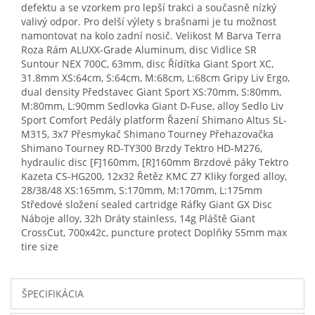
defektu a se vzorkem pro lepší trakci a současně nízký
valivý odpor. Pro delší výlety s brašnami je tu možnost
namontovat na kolo zadní nosič. Velikost M Barva Terra
Roza Rám ALUXX-Grade Aluminum, disc Vidlice SR
Suntour NEX 700C, 63mm, disc Řídítka Giant Sport XC,
31.8mm XS:64cm, S:64cm, M:68cm, L:68cm Gripy Liv Ergo,
dual density Představec Giant Sport XS:70mm, S:80mm,
M:80mm, L:90mm Sedlovka Giant D-Fuse, alloy Sedlo Liv
Sport Comfort Pedály platform Řazení Shimano Altus SL-
M315, 3x7 Přesmykač Shimano Tourney Přehazovačka
Shimano Tourney RD-TY300 Brzdy Tektro HD-M276,
hydraulic disc [F]160mm, [R]160mm Brzdové páky Tektro
Kazeta CS-HG200, 12x32 Řetěz KMC Z7 Kliky forged alloy,
28/38/48 XS:165mm, S:170mm, M:170mm, L:175mm
Středové složení sealed cartridge Ráfky Giant GX Disc
Náboje alloy, 32h Dráty stainless, 14g Pláště Giant
CrossCut, 700x42c, puncture protect Doplňky 55mm max
tire size
ŠPECIFIKÁCIA