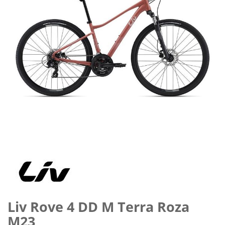
Preskočiť
na
začiatok
galérie
obrázkov
Liv Rove 4 DD M Terra Roza
M23