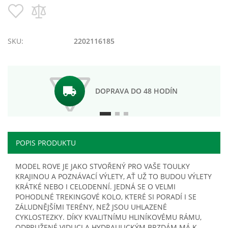
Pridať
Pridať
do
do
zoznamu
porovnania
prianí
SKU:
2202116185
DOPRAVA DO 48 HODÍN
POPIS PRODUKTU
MODEL ROVE JE JAKO STVOŘENÝ PRO VAŠE TOULKY
KRAJINOU A POZNÁVACÍ VÝLETY, AŤ UŽ TO BUDOU VÝLETY
KRÁTKÉ NEBO I CELODENNÍ. JEDNÁ SE O VELMI
POHODLNÉ TREKINGOVÉ KOLO, KTERÉ SI PORADÍ I SE
ZÁLUDNĚJŠÍMI TERÉNY, NEŽ JSOU UHLAZENÉ
CYKLOSTEZKY. DÍKY KVALITNÍMU HLINÍKOVÉMU RÁMU,
ODPRUŽENÉ VIDLICI A HYDRAULICKÝM BRZDÁM MÁ K