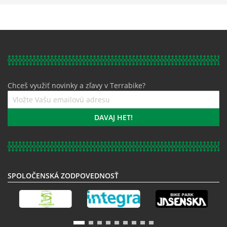
Chceš využiť novinky a zľavy v Terrabike?
Prihláste
sa
k
DAVAJ HET!
odberu
noviniek:
SPOLOČENSKÁ ZODPOVEDNOSŤ