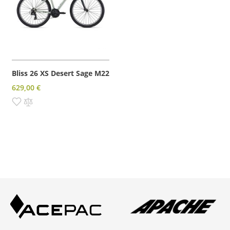
Bliss 26 XS Desert Sage M22
629,00 €
Pridať do zoznamu prianí
Pridať do porovnania