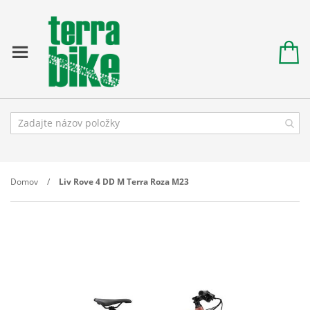
Domov
Liv Rove 4 DD M Terra Roza M23
Prejdite
na
koniec
galérie
obrázkov