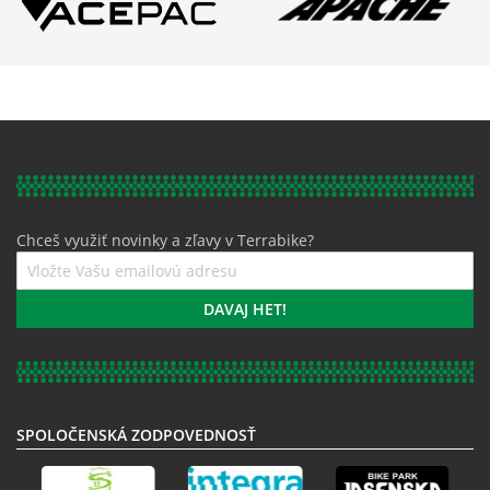
Chceš využiť novinky a zľavy v Terrabike?
Prihláste
sa
k
DAVAJ HET!
odberu
noviniek:
SPOLOČENSKÁ ZODPOVEDNOSŤ