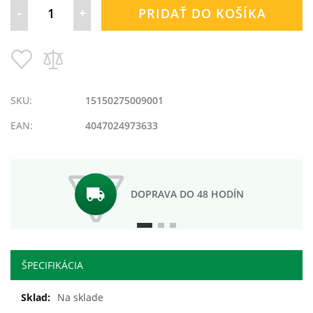
-
+
PRIDAŤ DO KOŠÍKA
Pridať
Pridať
do
do
zoznamu
porovnania
prianí
SKU:
15150275009001
EAN:
4047024973633
DOPRAVA DO 48 HODÍN
ŠPECIFIKÁCIA
Ďalšie
Na sklade
informácie