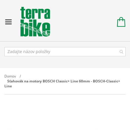
Domov
Sťahovák na motory BOSCH Classic+ Line 60mm - BOSCH-Classic+
Line
Prejdite
na
koniec
galérie
obrázkov