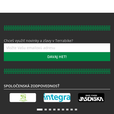
Chceš využiť novinky a zľavy v Terrabike?
Prihláste
sa
k
DAVAJ HET!
odberu
noviniek:
SPOLOČENSKÁ ZODPOVEDNOSŤ