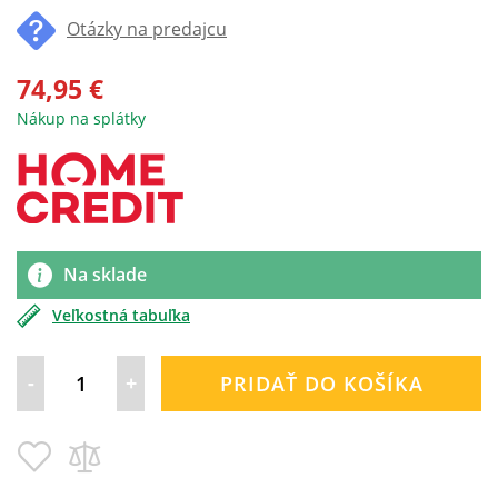
100
% of
Otázky na predajcu
74,95 €
Nákup na splátky
Na sklade
Veľkostná tabuľka
-
+
PRIDAŤ DO KOŠÍKA
Pridať
Pridať
do
do
zoznamu
porovnania