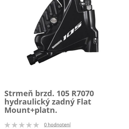
Strmeň brzd. 105 R7070
Preskočiť
na
hydraulický zadný Flat
začiatok
Mount+platn.
galérie
obrázkov
0 hodnotení