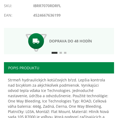
prianí
SKU:
IBRR7070RDRFL
EAN:
4524667636199
DOPRAVA DO 48 HODÍN
POPIS PRODUKTU
Strmeň hydraulických kotúčových bŕzd. Lepšia kontrola
nad bicyklom za akýchkoľvek podmienok. Vynikajúci
odvod tepla vďaka Ice Technologies. Jednoduché
nastavenie, údržba a odvzdušnenie. Použité technológie:
One Way Bleeding, Ice Technologies Typ: ROAD, Celková
váha balenia: 444g, Zadná, čierna, One Way Bleeding,
Platničky: L03A, Montáž: Flat Mount, Materiál: Hliník Nová
sada 105 R7000 je voľbou, ktorá podporí začínajúcich a