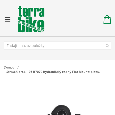
Domov
Strmeň brzd. 105 R7070 hydraulický zadný Flat Mount+platn.
Prejdite
na
koniec
galérie
obrázkov