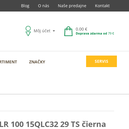
Blog
O nás
Naše predajne
Kontakt
0.00 €
Môj účet
Doprava zdarma od
79 €
SERVIS
RTIMENT
ZNAČKY
LR 100 15QLC32 29 TS čierna