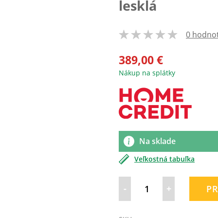
lesklá
0 hodno
100
% of
389,00 €
Nákup na splátky
Na sklade
Veľkostná tabuľka
-
+
PR