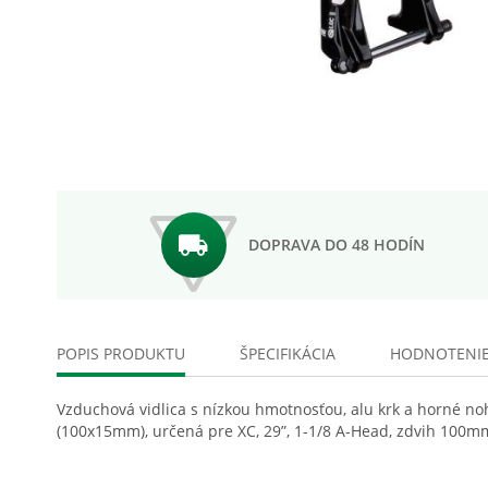
Preskočiť
na
začiatok
galérie
obrázkov
DOPRAVA DO 48 HODÍN
POPIS PRODUKTU
ŠPECIFIKÁCIA
HODNOTENI
Vzduchová vidlica s nízkou hmotnosťou, alu krk a horné n
(100x15mm), určená pre XC, 29”, 1-1/8 A-Head, zdvih 100mm,