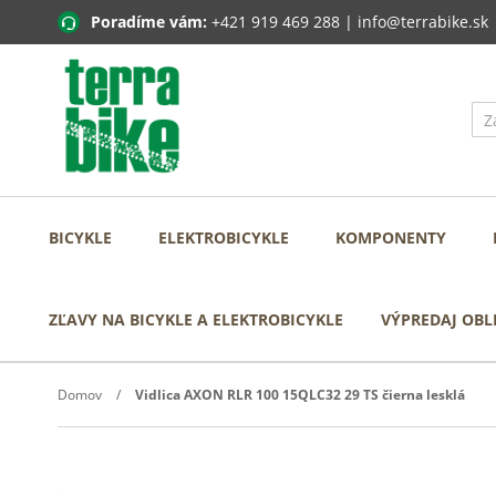
Poradíme vám:
+421 919 469 288
|
info@terrabike.sk
BICYKLE
ELEKTROBICYKLE
KOMPONENTY
ZĽAVY NA BICYKLE A ELEKTROBICYKLE
VÝPREDAJ OBL
Domov
Vidlica AXON RLR 100 15QLC32 29 TS čierna lesklá
Prejdite
na