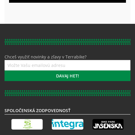
Chceš využiť novinky a zľavy v Terrabike?
Prihláste
sa
k
DAVAJ HET!
odberu
noviniek:
SPOLOČENSKÁ ZODPOVEDNOSŤ