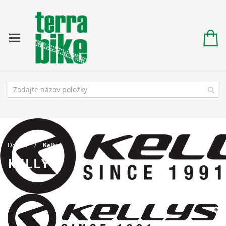
Domov
Kellys
KELLYS