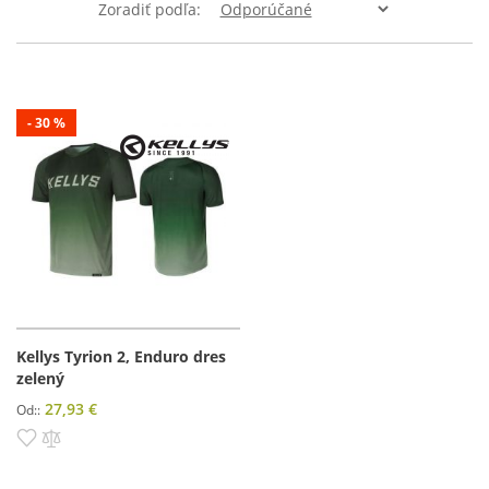
Zoradiť podľa
- 30 %
Kellys Tyrion 2, Enduro dres
zelený
27,93 €
Od:
Pridať do zoznamu prianí
Pridať do porovnania