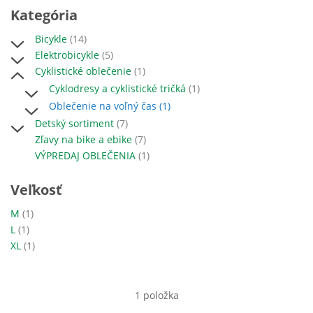
Kategória
položky
Bicykle
14
položky
Elektrobicykle
5
položka
Cyklistické oblečenie
1
položka
Cyklodresy a cyklistické tričká
1
položka
Oblečenie na voľný čas
1
položky
Detský sortiment
7
položky
Zľavy na bike a ebike
7
položka
VÝPREDAJ OBLEČENIA
1
Veľkosť
položka
M
1
položka
L
1
položka
XL
1
1
položka