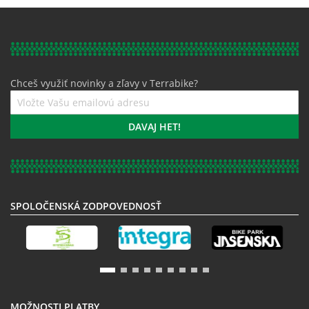
Chceš využiť novinky a zľavy v Terrabike?
Prihláste
sa
k
DAVAJ HET!
odberu
noviniek:
SPOLOČENSKÁ ZODPOVEDNOSŤ
MOŽNOSTI PLATBY