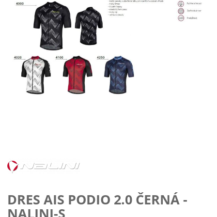
Preskočiť
na
začiatok
galérie
obrázkov
DRES AIS PODIO 2.0 ČERNÁ -
NALINI-S