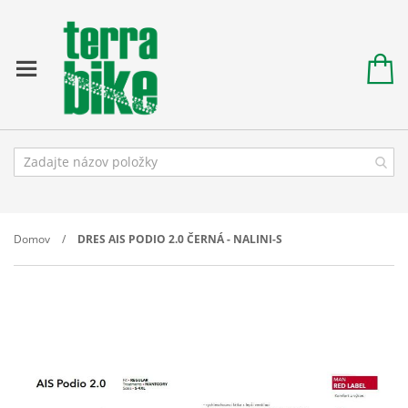
Domov
DRES AIS PODIO 2.0 ČERNÁ - NALINI-S
Prejdite
na
koniec
galérie
obrázkov