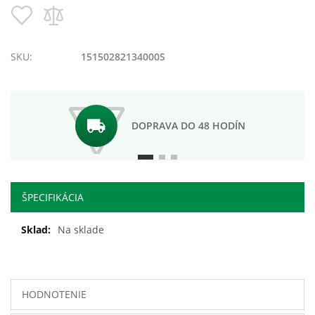
Pridať
Pridať
do
do
zoznamu
porovnania
prianí
SKU:
15150282134000S
DOPRAVA DO 48 HODÍN
ŠPECIFIKÁCIA
Ďalšie
Na sklade
informácie
HODNOTENIE